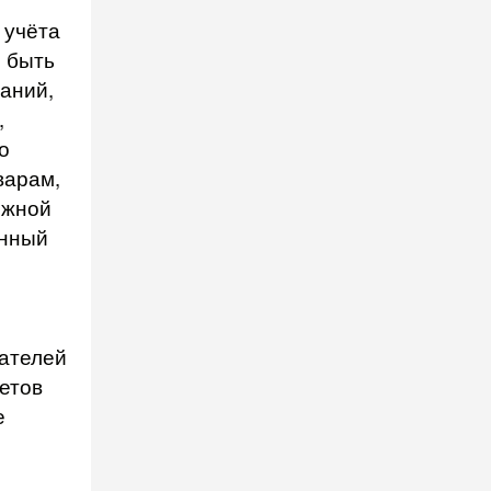
 учёта
 быть
аний,
,
о
варам,
ожной
анный
зателей
етов
е