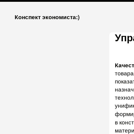
К
Конспект экономиста:)
запсии
Упр
Качес
товара
показа
назнач
технол
унифик
формир
в конс
матери