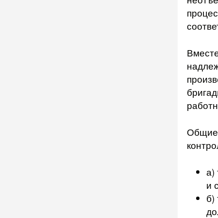
процес
соотве
Вместе
надлеж
произв
бригад
работн
Общие 
контро
а)
и 
б)
до