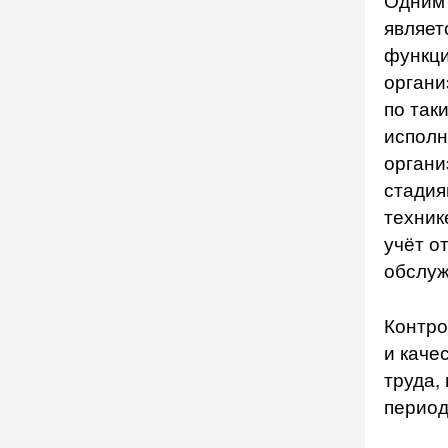
Одним 
являет
функци
органи
по так
исполн
органи
стадия
техник
учёт о
обслуж
Контро
и каче
труда,
период