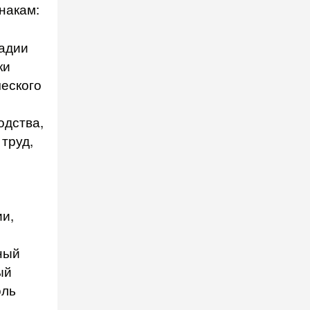
накам:
тадии
ки
ческого
одства,
 труд,
ии,
ный
ый
оль