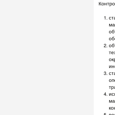
Контро
ст
ма
об
об
об
те
ок
ин
ст
оп
тр
ис
ма
ко
во