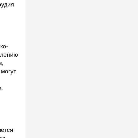
рудия
ко-
влению
в,
 могут
.
яется
го