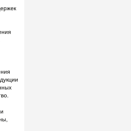
держек
ения
х
ения
одукции
енных
во.
 и
ны,