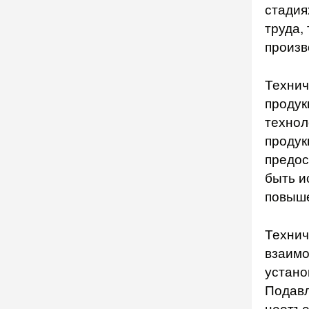
стадия
труда,
произв
Технич
продук
технол
продук
предос
быть и
повыше
Технич
взаимо
устано
Подавл
неотъе