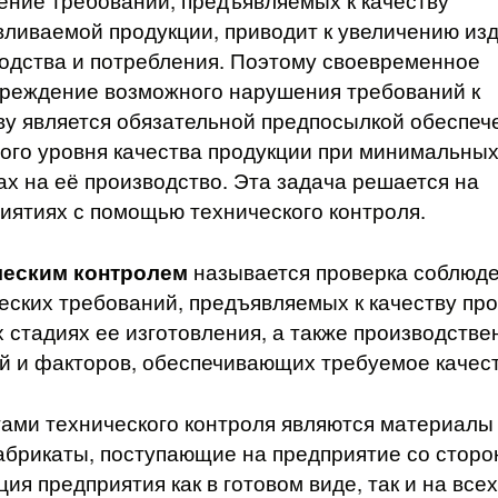
ние требований, предъявляемых к качеству
вливаемой продукции, приводит к увеличению из
одства и потребления. Поэтому своевременное
реждение возможного нарушения требований к
ву является обязательной предпосылкой обеспеч
ого уровня качества продукции при минимальны
ах на её производство. Эта задача решается на
иятиях с помощью технического контроля.
ческим контролем
называется проверка соблюд
еских требований, предъявляемых к качеству пр
х стадиях ее изготовления, а также производств
й и факторов, обеспечивающих требуемое качест
ами технического контроля являются материалы
брикаты, поступающие на предприятие со сторо
ция предприятия как в готовом виде, так и на всех