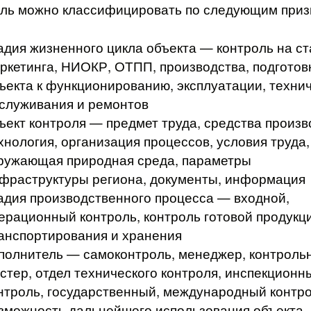
ль можно классифицировать по следующим приз
адия жизненного цикла объекта — контроль на с
ркетинга, НИОКР, ОТПП, производства, подготов
ъекта к функционированию, эксплуатации, техни
служивания и ремонтов
ъект контроля — предмет труда, средства произв
хнология, организация процессов, условия труда,
ружающая природная среда, параметры
фраструктуры региона, документы, информация
адия производственного процесса — входной,
ерационный контроль, контроль готовой продукц
анспортирования и хранения
полнитель — самоконтроль, менеджер, контроль
стер, отдел технического контроля, инспекционн
нтроль, государственный, международный контр
зможность дальнейшего использования объекта