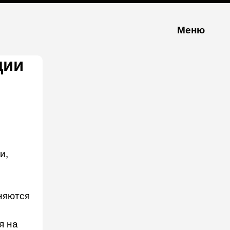
Меню
ции
и,
чняются
я на