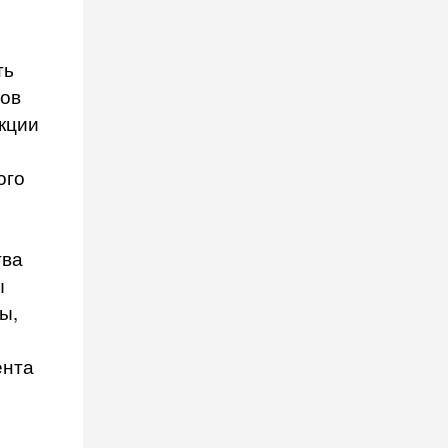
ть
тов
кции
ого
тва
ы
ы,
ента