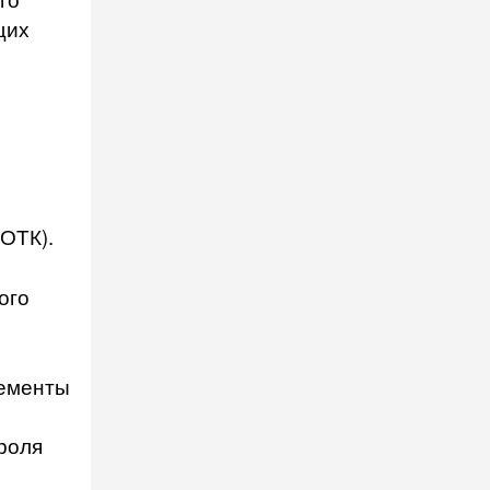
щих
(ОТК).
ого
лементы
роля