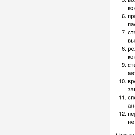
ко
пр
па
ст
вы
ре
ко
ст
ав
вр
за
сп
ан
пе
не