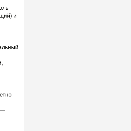
оль
щий) и
мальный
,
етно-
 —