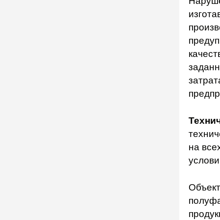
Наруше
изгота
произв
предуп
качест
заданн
затрат
предпр
Техни
технич
на все
услови
Объект
полуфа
продук