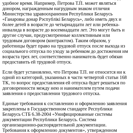
удобное время. Например, Петрова Т.П. может являться
донором, награжденным нагрудным знаком отличия
Министерства здравоохранения Республики Беларусь
«Ганаровы донар Рэспублiкi Беларусь», либо иметь двух и
более детей в возрасте до четырнадцати лет или ребенка-
инвалида в возрасте до восемнадцати лет. Это могут быть и
другие случаи, предусмотренные коллективным или
трудовым договором (контрактом). Таким образом, у
работницы будет право на трудовой отпуск после выхода из
социального отпуска по уходу за ребенком до достижения им
возраста трех лет, соответственно наниматель будет обязан
предоставить ей трудовой отпуск.
Если будет установлено, что Петрова Т.П. не относится ни к
одной из категорий, указанных в части четвертой статьи 168
ТК, то вопрос предоставления ей отпуска будет решаться по
договоренности между нею и нанимателем путем подачи
заявления о предоставлении трудового отпуска.
Единые требования к составлению и оформлению заявления
закреплены в Государственном стандарте Республики
Беларусь СТБ 6.38-2004 «Унифицированные системы
документации Республики Беларусь. Система
организационно-распорядительной документации.
Требования к оформлению документов», утвержденном