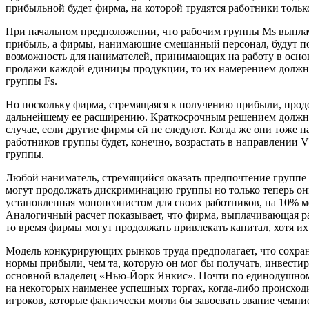
прибыльной будет фирма, на которой трудятся работники тольк
При начальном предположении, что рабочим группы Мs выплач
прибыль, а фирмы, нанимающие смешанный персонал, будут по
возможность для нанимателей, принимающих на работу в осно
продажи каждой единицы продукции, то их намерением должно 
группы Fs.
Но поскольку фирма, стремящаяся к получению прибыли, продол
дальнейшему ее расширению. Краткосрочным решением должно 
случае, если другие фирмы ей не следуют. Когда же они тоже н
работников группы будет, конечно, возрастать в направлении
группы.
Любой наниматель, стремящийся оказать предпочтение группе
могут продолжать дискриминацию группы но только теперь они
установленная монопсонистом для своих работников, на 10% 
Аналогичный расчет показывает, что фирма, выплачивающая р
то время фирмы могут продолжать привлекать капитал, хотя 
Модель конкурирующих рынков труда предполагает, что сохран
нормы прибыли, чем та, которую он мог бы получать, инвест
основной владелец «Нью-Йорк Янкис». Почти по единодушному
на некоторых наименее успешных торгах, когда-либо происход
игроков, которые фактически могли бы завоевать звание чемпи