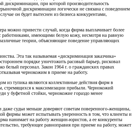
ной дискриминации, при которой производительность
 нерыночной дискриминации логически не связана с поведением
лучае он будет вытеснен из бизнеса конкурентами,
ера можно привести случай, когда фирма выплачивает более
с работниками, имеющими белую кожу, несмотря на равную
т различные теории, объясняющие поведение управляющих
нства. Эта так называемая «дискриминация заказчика»
остороннем порядке уничтожить расовый барьер, рисковал
ко белый персонал. Закон 1964 г. о гражданских правах
отказывая чернокожим в приеме на работу.
ом из тупика являются коллективные действия фирм в
ирм, стремящихся к максимизации прибыли. Чернокожий
еди у буфетной стойки, чернокожие гораздо менее
 даже судьи меньше доверяют советам поверенного-женщины,
ой фирмы может испытывать уверенность в том, что клиенты и
рма нанимает на работу женщин-юристов, а ее конкуренты
дательство, требующее равноправия при приеме на работу, может