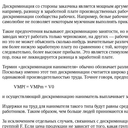
Дискриминация со стороны заказчика является мощным аргуме
например, разницу в заработной плате производственных рабочи
дискриминации сообщества рабочих. Например, белые рабочие,
самолюбие не позволяет некоторым мужчинам выполнять прик
Такие предпочтения вызывают дискриминацию занятости, но не
заводах могут работать только чернокожие, на других — рабоч
но это не может объяснить сколько-нибудь значительные раз
им более низкую заработную плату по сравнению с той, котор
следовательно, более высокие прибыли. Это является стимуло
пор, пока не ликвидируется разница в заработной плате.
Термин «дискриминация нанимателя» обычно обозначает различ
Поскольку именно этот тип дискриминации считается широко р
одинаковой производительностью труда. Точнее говоря, предп
VMPf = VMPm = V0
и осуществляющий дискриминацию наниматель выплачивает за
Издержки на труд для нанимателя такого типа будут равны ср
работников. Таким образом, чем больше людей принимаются на
За исключением отдельных случаев, связанных с дискриминацие
группой F. Если цена продукции не зависит от того, какая гр