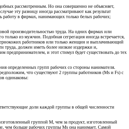
обных рассмотренным. Но она совершенно не объясняет,
случае эту разницу иногда рассматривают как результат
ь работу в фирмах, нанимающих только белых рабочих;
ковой производительностью труда. На одних фирмах или
го только из мужчин. Подобная сегрегация иногда встречается,
о чернокожих работников или только женщин и выплачивающий
 труда, должен иметь более низкие издержки и,
м предпринимателем, и этот стимул будет существовать до тех
ния определенных групп рабочих со стороны нанимателя.
редположим, что существуют 2 группы работников (Мs и Fs) с
ов одинаковы:
оответствующие доли каждой группы в общей численности
 изготовленный группой М, чем за продукт, изготовленный
ьше, чем больше рабочих группы Мs она нанимает. Самой