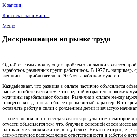
К запсии
Конспект экономиста:)
Меню
Дискриминация на рынке труда
Одной из самых волнующих проблем экономики является пробл
заработков различных групп работников. В 1977 г., например,
женщин — приблизительно 70% от заработков мужчин.
Каждый знает, что разница в оплате частично объясняется об
частично объясняется тем, что средний возраст чернокожих му
мужчины зарабатывают больше. Различия в оплате между мужч
процессе всегда носило более прерывистый характер. В то вр
оставлять работу в связи с рождением детей и зачастую начина
Такие явления почти всегда являются результатом некоторой 
отчасти объясняется тем, что, будучи в основной своей массе
на такие же условия жизни, как у белых. Никто не отрицает, 
асимметричное распределение ответственности и заботы о дет