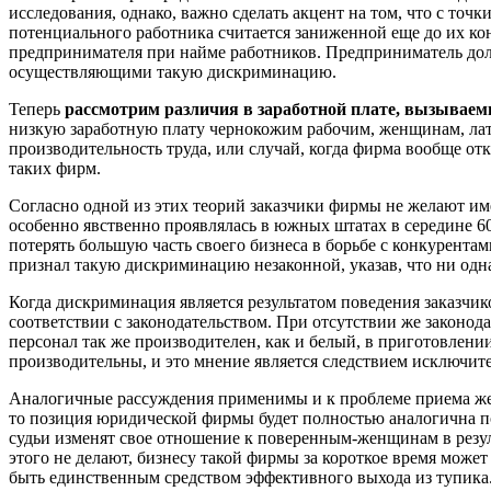
исследования, однако, важно сделать акцент на том, что с т
потенциального работника считается заниженной еще до их кон
предпринимателя при найме работников. Предприниматель долж
осуществляющими такую дискриминацию.
Теперь
рассмотрим различия в заработной плате, вызываем
низкую заработную плату чернокожим рабочим, женщинам, ла
производительность труда, или случай, когда фирма вообще о
таких фирм.
Согласно одной из этих теорий заказчики фирмы не желают и
особенно явственно проявлялась в южных штатах в середине 6
потерять большую часть своего бизнеса в борьбе с конкурента
признал такую дискриминацию незаконной, указав, что ни одн
Когда дискриминация является результатом поведения заказчи
соответствии с законодательством. При отсутствии же законо
персонал так же производителен, как и белый, в приготовлении
производительны, и это мнение является следствием исключите
Аналогичные рассуждения применимы и к проблеме приема же
то позиция юридической фирмы будет полностью аналогична п
судьи изменят свое отношение к поверенным-женщинам в резул
этого не делают, бизнесу такой фирмы за короткое время может
быть единственным средством эффективного выхода из тупика