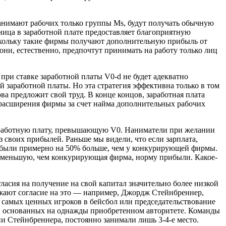
анимают рабочих только группы Мs, будут получать обычную
ица в заработной плате предоставляет благоприятную
скольку такие фирмы получают дополнительную прибыль от
ни, естественно, предпочтут принимать на работу только лиц
при ставке заработной платы V0-d не будет адекватно
заработной платы. Но эта стратегия эффективна только в том
ва предложит свой труд. В конце концов, заработная плата
 расширения фирмы за счет найма дополнительных рабочих
заработную плату, превышающую V0. Наниматели при желании
 своих прибылей. Раньше мы видели, что если зарплата,
рибыли примерно на 50% больше, чем у конкурирующей фирмы.
 меньшую, чем конкурирующая фирма, норму прибыли. Какое-
ласия на получение на свой капитал значительно более низкой
ажают согласие на это — например, Джордж Стейнбреннер,
самых ценных игроков в бейсбол или председательствование
в, основанных на однажды приобретенном авторитете. Команды
ии Стейнбреннера, постоянно занимали лишь 3-4-е место.