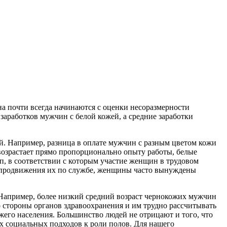
 почти всегда начинаются с оценки несоразмерности
заработков мужчин с белой кожей, а средние заработки
й. Например, разница в оплате мужчин с разным цветом кожи
 возрастает прямо пропорционально опыту работы, белые
, в соответствии с которым участие женщин в трудовом
го продвижения их по службе, женщины часто вынуждены
 Например, более низкий средний возраст чернокожих мужчин
о стороны органов здравоохранения и им трудно рассчитывать
жего населения. Большинство людей не отрицают и того, что
ых социальных подходов к роли полов. Для нашего