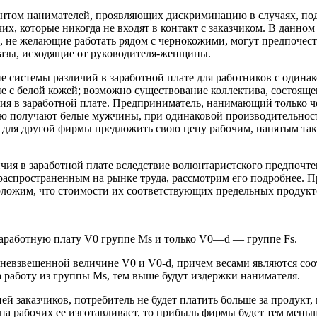
нтом нанимателей, проявляющих дискриминацию в случаях, под
х, которые никогда не входят в контакт с заказчиком. В данном 
 не желающие работать рядом с чернокожими, могут предпочест
азы, исходящие от руководителя-женщины.
 системы различий в заработной плате для работников с одина
ие с белой кожей; возможно существование коллектива, состояще
личия в заработной плате. Предприниматель, нанимающий тольк
ую получают белые мужчины, при одинаковой производительности
м для другой фирмы предложить свою цену рабочим, нанятым таки
ия в заработной плате вследствие волюнтаристского предпочте
аспространенным на рынке труда, рассмотрим его подробнее. П
оложим, что стоимости их соответствующих предельных продукт
работную плату V0 группе Мs и только V0—d — группе Fs.
едневзвешенной величине V0 и V0-d, причем весами являются с
 работу из группы Мs, тем выше будут издержки нанимателя.
й заказчиков, потребитель не будет платить больше за продукт,
уппа рабочих ее изготавливает, то прибыль фирмы будет тем мен