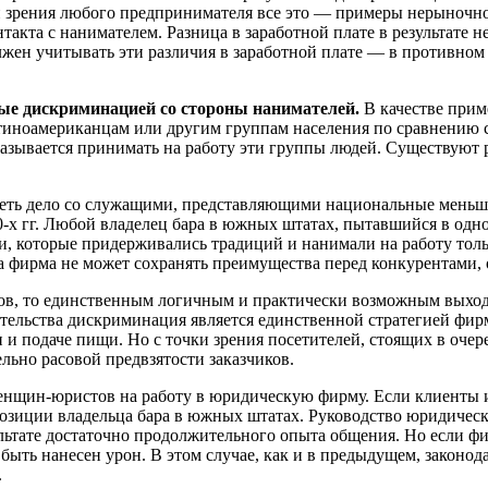
очки зрения любого предпринимателя все это — примеры нерыноч
такта с нанимателем. Разница в заработной плате в результате
ен учитывать эти различия в заработной плате — в противном с
ые дискриминацией со стороны нанимателей.
В качестве прим
тиноамериканцам или другим группам населения по сравнению 
тказывается принимать на работу эти группы людей. Существую
меть дело со служащими, представляющими национальные меньши
0-х гг. Любой владелец бара в южных штатах, пытавшийся в одн
ми, которые придерживались традиций и нанимали на работу толь
а фирма не может сохранять преимущества перед конкурентами, 
ков, то единственным логичным и практически возможным выход
дательства дискриминация является единственной стратегией ф
 и подаче пищи. Но с точки зрения посетителей, стоящих в очер
льно расовой предвзятости заказчиков.
нщин-юристов на работу в юридическую фирму. Если клиенты и
озиции владельца бара в южных штатах. Руководство юридическ
ьтате достаточно продолжительного опыта общения. Но если фи
 быть нанесен урон. В этом случае, как и в предыдущем, законо
.