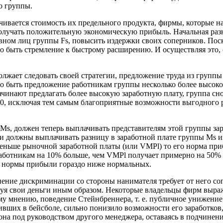
о группы.
ивается стоимость их предельного продукта, фирмы, которые н
лучать положительную экономическую прибыль. Начальная разн
вном лиц группы Fs, повысить издержки своих соперников. По
быть стремление к быстрому расширению. И осуществляя это, о
жает следовать своей стратегии, предложение труда из группы 
быть предложение работникам группы несколько более высокой 
ачинают предлагать более высокую заработную плату, группа сно
 V0, исключая тем самым благоприятные возможности выгодного
 Мs, должен теперь выплачивать представителям этой группы 
 должны выплачивать разницу в заработной плате группы Мs из
меньше рыночной заработной платы (или VМРl) то его норма п
аботникам на 10% больше, чем VМРl получает примерно на 50%
их нормы прибыли гораздо ниже нормальных.
ение дискриминации со стороны нанимателя требует от него сог
ируя свои деньги иным образом. Некоторые владельцы фирм выр
 мнению, поведение Стейнбреннера, т. е. публичное унижение 
ивших в бейсболе, сильно понизило возможности его заработко
она под руководством другого менеджера, оставаясь в подчинен