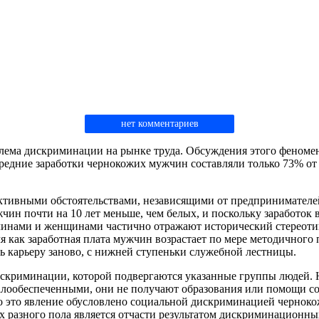
нет комментариев
ема дискриминации на рынке труда. Обсуждения этого феномена
 средние заработки чернокожих мужчин составляли только 73% от 
ъективными обстоятельствами, независящими от предпринимателе
жчин почти на 10 лет меньше, чем белых, и поскольку заработок
инами и женщинами частично отражают исторический стереотип
емя как заработная плата мужчин возрастает по мере методично
ть карьеру заново, с нижней ступеньки служебной лестницы.
дискриминации, которой подвергаются указанные группы людей.
 малообеспеченными, они не получают образования или помощи с
что это явление обусловлено социальной дискриминацией черноко
ях разного пола является отчасти результатом дискриминационн