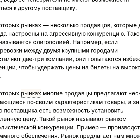
ться к другому поставщику.
оторых рынках — несколько продавцов, которые 
гда на­строены на агрессивную конкуренцию. Тако
называется олигополией. Например, если
ревозки между двумя крупными городами
твляют две-три компании, они попытаются избеж
енции, чтобы удержать цены на билеты на высок
.
которых
рынках
многие продавцы предлагают нес
ающиеся по-своим характеристикам товары, а зна
о поставщика есть возможность установить
ленную цену. Такой рынок называют рынком
листической конкуренции. Пример — производс
ммного обеспечения. Рынок предлага­ет нам мно