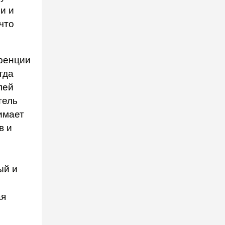
и и
что
ренции
гда
лей
тель
имает
в и
ый и
ая
о