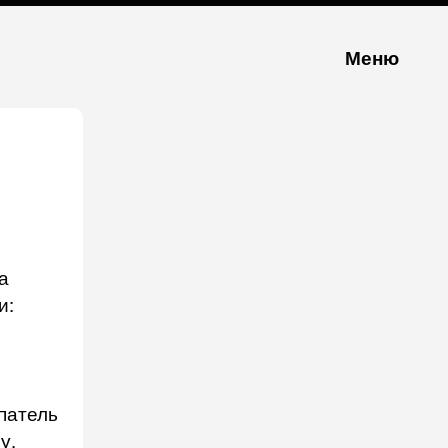
Меню
а
и:
упатель
у.