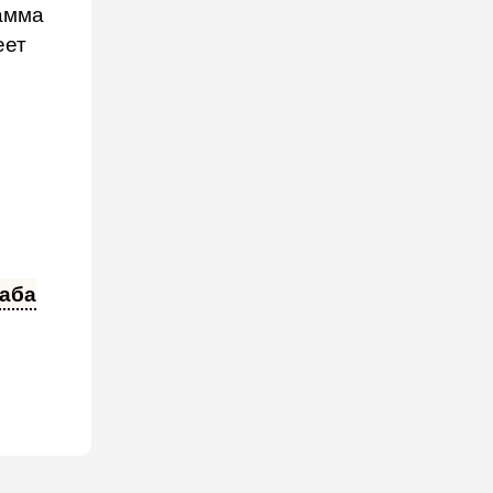
амма
еет
аба