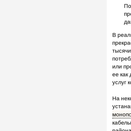
По
пр
да
В реал
прекра
тысячи
потреб
или пр
ее как
услуг 
На нек
устана
моноп
кабель
района