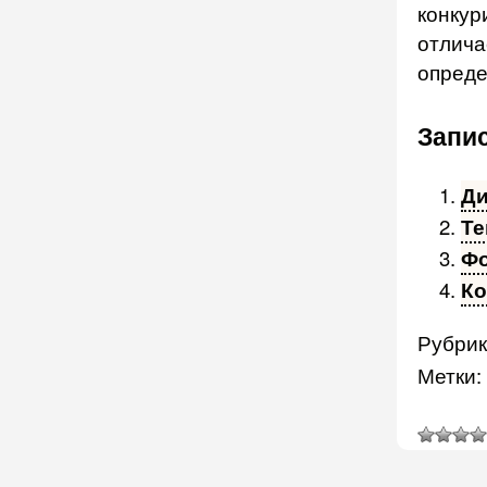
конкур
отли­ч
опреде
Запис
Ди
Те
Фо
Ко
Рубрик
Метки: