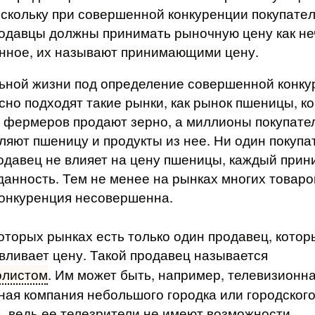
скольку при совершенной конкуренции покупате­л
одавцы должны принимать рыночную цену как не
нное, их называют принимающими цену.
ьной жизни под определение совершенной конку
сно подхо­дят такие рынки, как рынок пшеницы, ко
 фермеров продают зерно, а миллионы покупате
ляют пшеницу и продукты из нее. Ни один покупа­
одавец не влияет на цену пшеницы, каждый прин
 данность. Тем не менее на рынках многих товаро
конкуренция несовершенна.
оторых рынках есть только один продавец, котор
вливает цену. Такой продавец называется
олистом
. Им может быть, например, телевизион­н
ная компания небольшого городка или городског
, ведь ее теле­зрители не имеют возможности