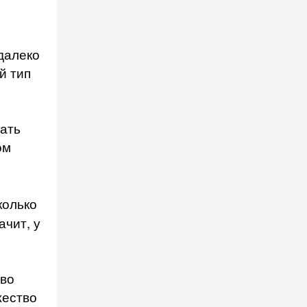
далеко
й тип
ать
ом
колько
чит, у
тво
жество