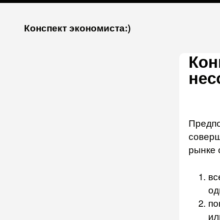
К
Конспект экономиста:)
запсии
Кон
нес
Предпо
соверш
рынке 
вс
од
по
ил