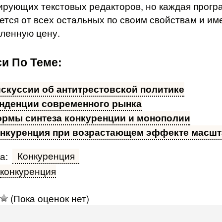
ирующих текстовых редакторов, но каждая прогр
ается от всех остальных по своим свойствам и им
ленную цену.
и По Теме:
скуссии об антитрестовской политике
нденции современного рынка
рмы синтеза конкуренции и монополии
нкуренция при возрастающем эффекте масшт
Конкуренция
а:
конкуренция
(Пока оценок нет)