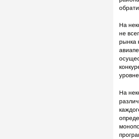
обрати
На нек
не все
рынка 
авиапе
осущес
конкур
уровне
На не
различ
каждог
опреде
монопо
програ