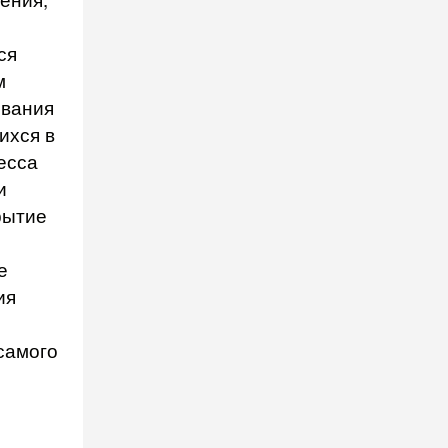
ся
м
ования
ихся в
есса
и
рытие
е
ия
самого