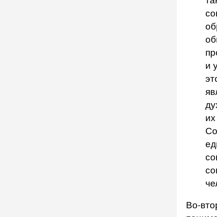
со
об
об
пр
и 
эт
яв
ду
их
Со
ед
со
со
че
Во-вто