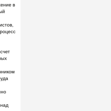
ение в
ый
истов,
процесс
 счет
ных
очником
руда
нно
 над