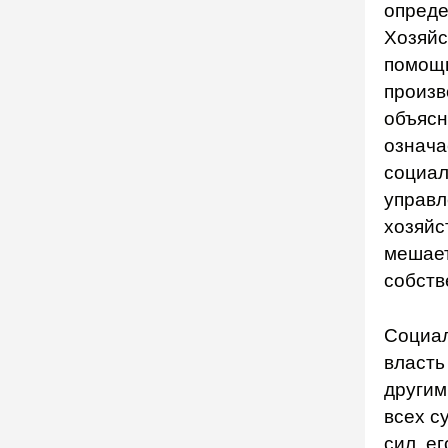
опреде
Хозяйс
помощь
произв
объясн
означа
социал
управл
хозяйс
мешает
собств
Социал
власть
другим
всех с
сил, е