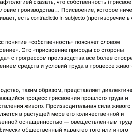
тафтологией сказать, что собственность (присвое
словие производства… Присвоение, которое ниче
вает, есть contradictio in subjecto (противоречие 
кс понятие «собственность» поясняет словом
оение». Это «присвоение природы со стороны
да» с прогрессом производства все более опоср
ением средств и условий труда в процессе живог
одство, таким образом, представляет диалектич
ающийся процесс присвоения прошлого труда и
твления живого. Производительная сила живого
ляется в растущей мере его количественной и
венной оснащенностью — овеществленным труд
ически общественный характер того или иного