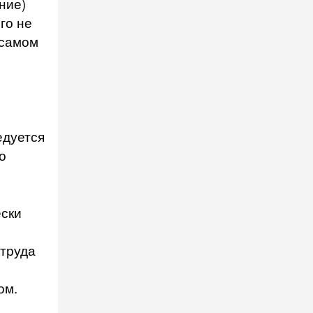
ние)
го не
в самом
едуется
о
ески
 труда
ом.