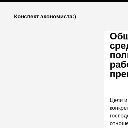
К
Конспект экономиста:)
запсии
Общ
сре
пол
раб
пре
Цели и
конкре
госпо
отноше