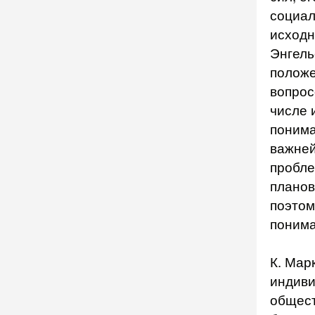
социал
исходн
Энгель
положе
вопрос
числе 
понима
важней
пробле
планов
поэтом
понима
К. Мар
индиви
общест