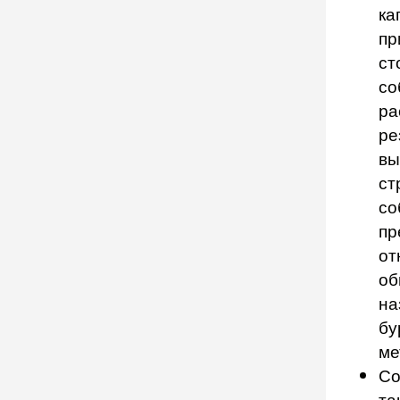
ка
пр
ст
со
ра
ре
вы
ст
со
пр
от
об
на
бу
ме
Со
та