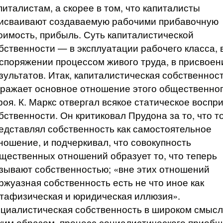
питалистам, а скорее в том, что капиталисты
исваивают создаваемую рабочими прибавочную
оимость, прибыль. Суть капиталистической
бственности — в эксплуатации рабочего класса, 
споряжении процессом живого труда, в присвоен
зультатов. Итак, капиталистическая собственнос
ражает основное отношение этого общественно
роя. К. Маркс отвергал всякое статическое воспр
бственности. Он критиковал Прудона за то, что т
едставлял собственность как самостоятельное
ношение, и подчеркивал, что совокупность
щественных отношений образует то, что теперь
зывают собственностью; «вне этих отношений
ржуазная собственность есть не что иное как
тафизическая и юридическая иллюзия».
циалистическая собственность в широком смысл
ким образом, процесс социалистического приобщ