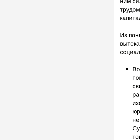
ним си
трудом
капита
Из пон
вытека
социал
Во
по
св
ра
из
юр
не
Су
то