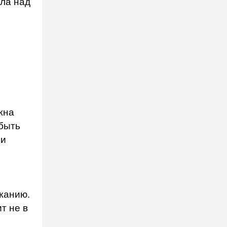
ала над
жна
 быть
 и
жанию.
т не в