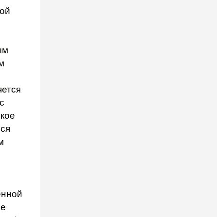
вой
ым
м
яется
с
ское
мся
м
енной
ле