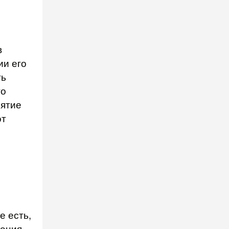
в
ии его
ть
го
иятие
от
е есть,
ения,