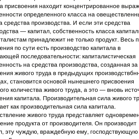
а присвоения находит концентрированное выраж
енности определенного класса на овеществленн
на средства производства. И если эти средства
одства — капитал, собственность класса капитал
италистам принадлежит не только продукт. Весь 
ения по сути есть производство капитала в
ающей последовательности: капиталистическая
енность на средства производства, созданная за
ения живого труда в предыдущих производствбн
ах, становится основой нынешнего присвоения
ого количества живого труда, а это — вновь ист
ения капитала. Производительная сила живого т
ает как производительная сила капитала.
твление живого труда представляет одновреме
ение продукта от производителя. Он производит
л, эту чуждую, враждебную ему, господствующую