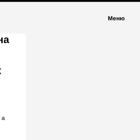
Меню
на
х
 а