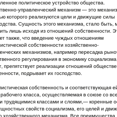
ленное политическое устройство общества.
твенно-управленческий механизм — это механиз
ю которого реализуются цели и движущие силы
одства. Сущность этого механизма, стало быть,
ить лишь исходя из отношений собственности. Э
ет также, что введение чуждых отношениям
истической собственности хозяйственно-
енческих механизмов, например пересадка рыно
твенного регулирования в экономику социализма
, препятствует реализации отношений обществ
енности, подрывает их господство.
истическая собственность и соответствующая е
 рабочего класса, осуществляемая в союзе со вс
и трудящимися классами и слоями,— коренные 
ущностных свойств социализма, его целей и дви
го хозяйственного механизма. Все преимущества