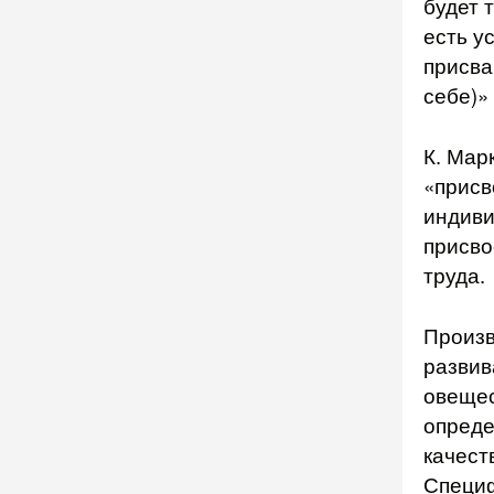
будет 
есть у
присваи
себе)»
К. Мар
«присв
индиви
присво
труда.
Произв
развив
овещес
опреде
качест
Специф