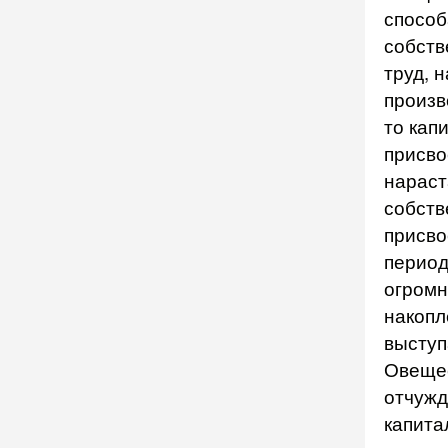
способ
собств
труд, 
произв
то кап
присво
нараст
собств
присво
период
огромн
накопл
выступ
Овещес
отчужд
капита