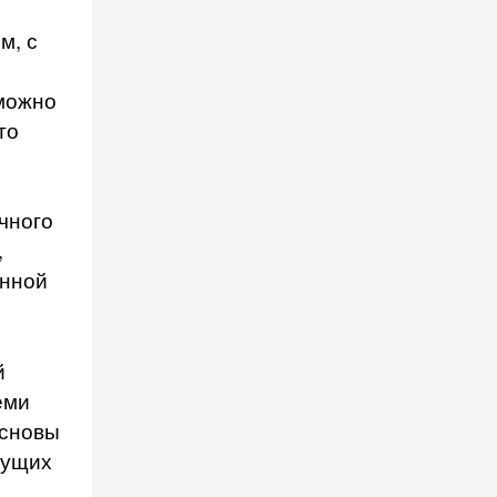
м, с
 можно
то
чного
,
енной
й
еми
основы
жущих