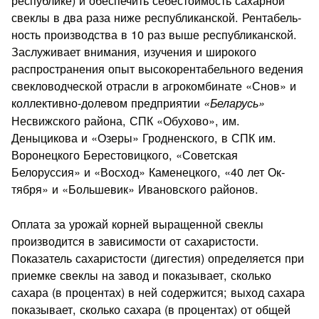
республике) и обеспечить себестоимость сахарной
свеклы в два раза ниже республиканской. Рентабель­
ность производства в 10 раз выше республиканской.
Заслужива­ет внимания, изучения и широкого
распространения опыт высо­корентабельного ведения
свекловодческой отрасли в агрокомбинате «Снов» и
коллективно-долевом предприятии
«Беларусь»
Несвижского района, СПК «Обухово», им.
Деныцикова и «Озеры» Гродненского, в СПК им.
Воронецкого Берестовицкого, «Советская
Белоруссия» и «Восход» Каменецкого, «40 лет Ок­
тября» и «Большевик» Ивановского районов.
Оплата за урожай корней выращенной свеклы
производится в зависимости от сахаристости.
Показатель сахаристости (дигестия) определяется при
приемке свеклы на завод и пока­зывает, сколько
сахара (в процентах) в ней содержится; выход сахара
показывает, сколько сахара (в процентах) от общей