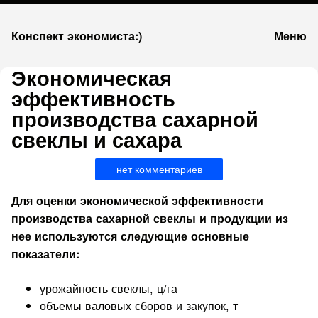
К
Конспект экономиста:)
Меню
запсии
Экономическая
эффективность
производства сахарной
свеклы и сахара
нет комментариев
Для оценки экономической эффективности
производства са­харной свеклы и продукции из
нее используются следующие основные
показатели:
урожайность свеклы, ц/га
объемы ва­ловых сборов и закупок, т