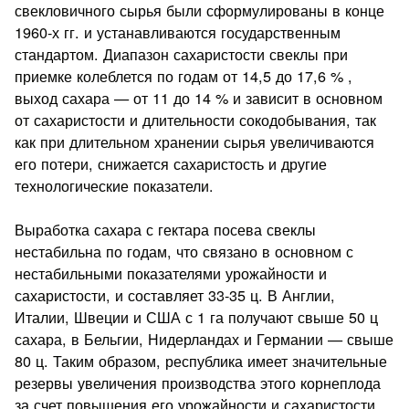
свекловичного сырья были сформулированы в конце
1960-х гг. и устанавливаются государственным
стандартом. Диапазон сахаристости свеклы при
приемке колеблется по го­дам от 14,5 до 17,6 % ,
выход сахара — от 11 до 14 % и зависит в основном
от сахаристости и длительности сокодобывания, так
как при длительном хранении сырья увеличиваются
его поте­ри, снижается сахаристость и другие
технологические показа­тели.
Выработка сахара с гектара посева свеклы
нестабильна по годам, что связано в основном с
нестабильными показателями урожайности и
сахаристости, и составляет 33-35 ц. В Англии,
Италии, Швеции и США с 1 га получают свыше 50 ц
сахара, в Бельгии, Нидерландах и Германии — свыше
80 ц. Таким обра­зом, республика имеет значительные
резервы увеличения про­изводства этого корнеплода
за счет повышения его урожайнос­ти и сахаристости.