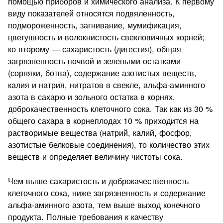
помощью приборов и химического анализа. К первому
виду показателей относятся подвяленность,
подмороженность, загнивание, мумификация,
цветушность и волокнистость свекловичных корней;
ко второ­му — сахаристость (дигестия), общая
загрязненность почвой и зелеными остатками
(сорняки, ботва), содержание азотистых веществ,
калия и натрия, нитратов в свекле, альфа-аминного
азота в сахарю и зольного остатка в корнях,
доброкачествен­ность клеточного сока. Так как из 30 %
общего сахара в кор­неплодах 10 % приходится на
растворимые вещества (натрий, калий, фосфор,
азотистые белковые соединения), то количество этих
веществ и определяет величину чистоты сока.
Чем выше сахаристость и доброкачественность
клеточного сока, ниже загрязненность и содержание
альфа-аминного азо­та, тем выше выход конечного
продукта. Полные требования к качеству