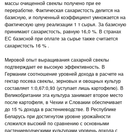
мас­сы очищенной свеклы получено при ее
переработке. Фактичес­кая сахаристость делится на
базисную, и полученный коэффи­циент умножается на
фактическую цену реализации 1 т сырья. За базисную
принимают сахаристость, равную 16,0 %. В стра­нах
ЕС базисной при оплате за сырье также считается
сахарис­тость 16 % .
Мировой опыт выращивания сахарной свеклы
подтверждает ее высокую эффективность. В
Германии соотношение уровней дохода в расчете на
гектар посева свеклы, зерновых и овощных культур
составляет 1:0,67:0,93 (уступает лишь картофелю). В
Великобритании эта культура занимает второе место
после картофеля, в Чехии и Словакии обеспечивает
до 15 % дохода в растениеводстве. В Республике
Беларусь при достигнутом уров­не урожайности
сложился высокий по сравнению с основными
растениеводческими культурами уровень дохода с