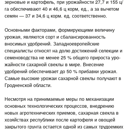
зерновые и картофель, при урожайности 27,7 и 155 ц/
га обеспечивают 40 и 46,6 ц корм, ед., а за вычетом
се­мян — 37 и 34,6 ц корм. ед. соответственно.
Основными факторами, формирующими величину
урожая, являются сорт и сбалансированность
вносимых удобрений. За­падноевропейские
специалисты относят на долю достижений селекции и
семеноводства не менее 25 % общего прироста уро­
жайности сахарной свеклы в мире. Внесение
удобрений обеспе­чивает до 50 % прибавки урожая.
Самые высокие урожаи са­харной свеклы получают в
Гродненской области.
Несмотря на принимаемые меры по механизации
основных технологических процессов, внедрению
новых агротехнических приемов, сахарная свекла в
хозяйствах республики после карто­феля и овощей
закрытого грунта остается одной из самых трудо­емких