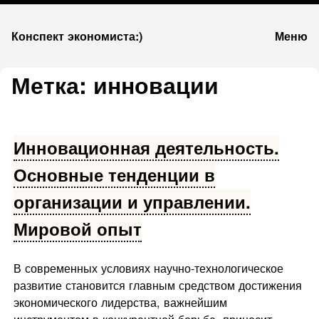
К
Конспект экономиста:)
Меню
запсии
Метка:
инновации
Инновационная деятельность.
Основные тенденции в
организации и управлении.
Мировой опыт
В современных условиях научно-технологическое
развитие становится главным средством достижения
экономического лидерства, важнейшим
инструментом в конкурентной борьбе, приносит