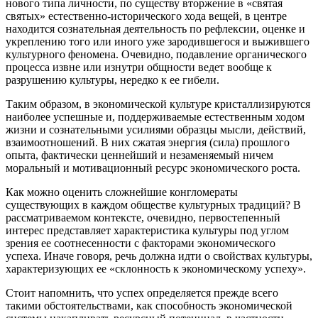
нового типа личности, по существу вторжение в «святая
святых» естественно-исторического хода вещей, в центре
находится сознательная деятельность по рефлексии, оценке и
укреплению того или иного уже зародившегося и выжившего
культурного феномена. Очевидно, подавление органического
процесса извне или изнутри общности ведет вообще к
разрушению культуры, нередко к ее гибели.
Таким образом, в экономической культуре кристаллизируются
наиболее успешные и, поддерживаемые естественным ходом
жизни и сознательными усилиями образцы мысли, действий,
взаимоотношений. В них сжатая энергия (сила) прошлого
опыта, фактически ценнейший и незаменяемый ничем
моральный и мотивационный ресурс экономического роста.
Как можно оценить сложнейшие конгломераты
существующих в каждом обществе культурных традиций? В
рассматриваемом контексте, очевидно, первостепенный
интерес представляет характеристика культуры под углом
зрения ее соотнесенности с факторами экономического
успеха. Иначе говоря, речь должна идти о свойствах культуры,
характеризующих ее «склонность к экономическому успеху».
Стоит напомнить, что успех определяется прежде всего
такими обстоятельствами, как способность экономической