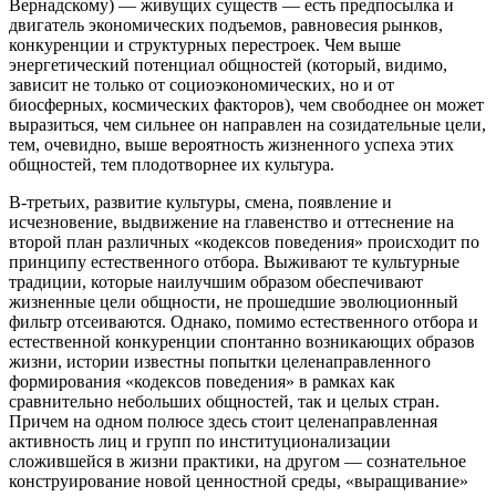
Вернадскому) — живущих существ — есть предпосылка и
двигатель экономических подъемов, равновесия рынков,
конкуренции и структурных перестроек. Чем выше
энергетический потенциал общностей (который, видимо,
зависит не только от социоэкономических, но и от
биосферных, космических факторов), чем свободнее он может
выразиться, чем сильнее он направлен на созидательные цели,
тем, очевидно, выше вероятность жизненного успеха этих
общностей, тем плодотворнее их культура.
В-третьих, развитие культуры, смена, появление и
исчезновение, выдвижение на главенство и оттеснение на
второй план различных «кодексов поведения» происходит по
принципу естественного отбора. Выживают те культурные
традиции, которые наилучшим образом обеспечивают
жизненные цели общности, не прошедшие эволюционный
фильтр отсеиваются. Однако, помимо естественного отбора и
естественной конкуренции спонтанно возникающих образов
жизни, истории известны попытки целенаправленного
формирования «кодексов поведения» в рамках как
сравнительно небольших общностей, так и целых стран.
Причем на одном полюсе здесь стоит целенаправленная
активность лиц и групп по институционализации
сложившейся в жизни практики, на другом — сознательное
конструирование новой ценностной среды, «выращивание»