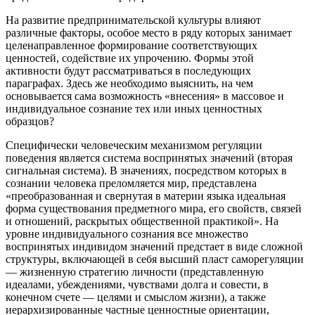
На развитие предпринимательской культуры влияют
различные факторы, особое место в ряду которых занимает
целенаправленное формирование соответствующих
ценностей, содействие их упрочению. Формы этой
активности будут рассматриваться в последующих
параграфах. Здесь же необходимо выяснить, на чем
основывается сама возможность «внесения» в массовое и
индивидуальное сознание тех или иных ценностных
образцов?
Специфически человеческим механизмом регуляции
поведения является система воспринятых значений (вторая
сигнальная система). В значениях, посредством которых в
сознании человека преломляется мир, представлена
«преобразованная и свернутая в материи языка идеальная
форма существования предметного мира, его свойств, связей
и отношений, раскрытых общественной практикой». На
уровне индивидуального сознания все множество
воспринятых индивидом значений предстает в виде сложной
структуры, включающей в себя высший пласт саморегуляции
— жизненную стратегию личности (представленную
идеалами, убеждениями, чувствами долга и совести, в
конечном счете — целями и смыслом жизни), а также
иерархизированные частные ценностные ориентации,