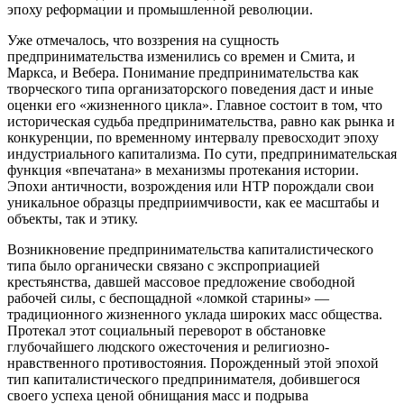
эпоху реформации и промышленной революции.
Уже отмечалось, что воззрения на сущность
предпринимательства изменились со времен и Смита, и
Маркса, и Вебера. Понимание предпринимательства как
творческого типа организаторского поведения даст и иные
оценки его «жизненного цикла». Главное состоит в том, что
историческая судьба предпринимательства, равно как рынка и
конкуренции, по временному интервалу превосходит эпоху
индустриального капитализма. По сути, предпринимательская
функция «впечатана» в механизмы протекания истории.
Эпохи античности, возрождения или НТР порождали свои
уникальное образцы предприимчивости, как ее масштабы и
объекты, так и этику.
Возникновение предпринимательства капиталистического
типа было органически связано с экспроприацией
крестьянства, давшей массовое предложение свободной
рабочей силы, с беспощадной «ломкой старины» —
традиционного жизненного уклада широких масс общества.
Протекал этот социальный переворот в обстановке
глубочайшего людского ожесточения и религиозно-
нравственного противостояния. Порожденный этой эпохой
тип капиталистического предпринимателя, добившегося
своего успеха ценой обнищания масс и подрыва