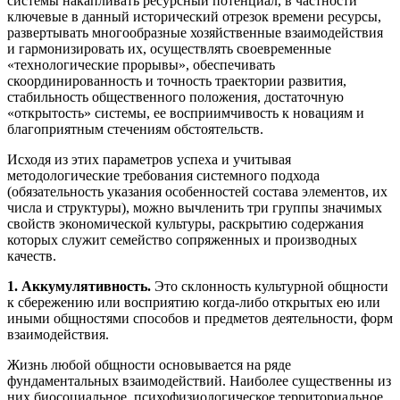
системы накапливать ресурсный потенциал, в частности
ключевые в данный исторический отрезок времени ресурсы,
развертывать многообразные хозяйственные взаимодействия
и гармонизировать их, осуществлять своевременные
«технологические прорывы», обеспечивать
скоординированность и точность траектории развития,
стабильность общественного положения, достаточную
«открытость» системы, ее восприимчивость к новациям и
благоприятным стечениям обстоятельств.
Исходя из этих параметров успеха и учитывая
методологические требования системного подхода
(обязательность указания особенностей состава элементов, их
числа и структуры), можно вычленить три группы значимых
свойств экономической культуры, раскрытию содержания
которых служит семейство сопряженных и производных
качеств.
1. Аккумулятивность.
Это склонность культурной общности
к сбережению или восприятию когда-либо открытых ею или
иными общностями способов и предметов деятельности, форм
взаимодействия.
Жизнь любой общности основывается на ряде
фундаментальных взаимодействий. Наиболее существенны из
них биосоциальное, психофизиологическое территориальное,