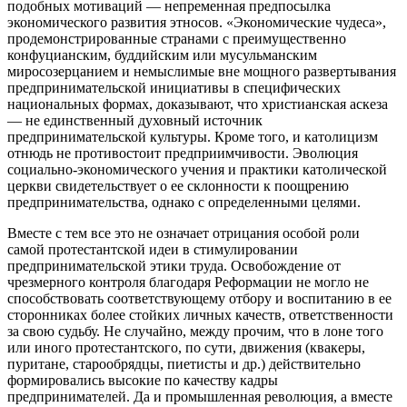
подобных мотиваций — непременная предпосылка
экономического развития этносов. «Экономические чудеса»,
продемонстрированные странами с преимущественно
конфуцианским, буддийским или мусульманским
миросозерцанием и немыслимые вне мощного развертывания
предпринимательской инициативы в специфических
национальных формах, доказывают, что христианская аскеза
— не единственный духовный источник
предпринимательской культуры. Кроме того, и католицизм
отнюдь не противостоит предприимчивости. Эволюция
социально-экономического учения и практики католической
церкви свидетельствует о ее склонности к поощрению
предпринимательства, однако с определенными целями.
Вместе с тем все это не означает отрицания особой роли
самой протестантской идеи в стимулировании
предпринимательской этики труда. Освобождение от
чрезмерного контроля благодаря Реформации не могло не
способствовать соответствующему отбору и воспитанию в ее
сторонниках более стойких личных качеств, ответственности
за свою судьбу. Не случайно, между прочим, что в лоне того
или иного протестантского, по сути, движения (квакеры,
пуритане, старообрядцы, пиетисты и др.) действительно
формировались высокие по качеству кадры
предпринимателей. Да и промышленная революция, а вместе