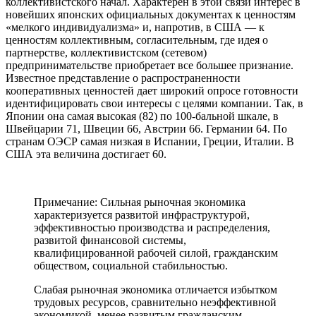
коллективистского начал. Характерен в этой связи интерес в
новейших японских официальных документах к ценностям
«мелкого индивидуализма» и, напротив, в США — к
ценностям коллективным, согласительным, где идея о
партнерстве, коллективистском (сетевом)
предпринимательстве приобретает все большее признание.
Известное представление о распространенности
кооперативных ценностей дает широкий опросе готовности
идентифицировать свои интересы с целями компании. Так, в
Японии она самая высокая (82) по 100-бальной шкале, в
Швейцарии 71, Швеции 66, Австрии 66. Германии 64. По
странам ОЭСР самая низкая в Испании, Греции, Италии. В
США эта величина достигает 60.
Примечание: Сильная рыночная экономика
характеризуется развитой инфраструктурой,
эффективностью производства и распределения,
развитой финансовой системы,
квалифицированной рабочей силой, гражданским
обществом, социальной стабильностью.
Слабая рыночная экономика отличается избытком
трудовых ресурсов, сравнительно неэффективной
экономикой, менее развитым гражданским