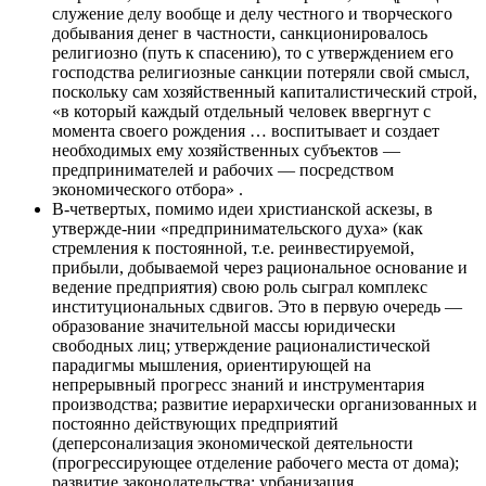
служение делу вообще и делу честного и творческого
добывания денег в частности, санкционировалось
религиозно (путь к спасению), то с утверждением его
господства религиозные санкции потеряли свой смысл,
поскольку сам хозяйственный капиталистический строй,
«в который каждый отдельный человек ввергнут с
момента своего рождения … воспитывает и создает
необходимых ему хозяйственных субъектов —
предпринимателей и рабочих — посредством
экономического отбора» .
В-четвертых, помимо идеи христианской аскезы, в
утвержде-нии «предпринимательского духа» (как
стремления к постоянной, т.е. реинвестируемой,
прибыли, добываемой через рациональное основание и
ведение предприятия) свою роль сыграл комплекс
институциональных сдвигов. Это в первую очередь —
образование значительной массы юридически
свободных лиц; утверждение рационалистической
парадигмы мышления, ориентирующей на
непрерывный прогресс знаний и инструментария
производства; развитие иерархически организованных и
постоянно действующих предприятий
(деперсонализация экономической деятельности
(прогрессирующее отделение рабочего места от дома);
развитие законодательства; урбанизация.