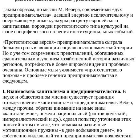
Таким образом, по мысли М. Вебера, современный «дух
предпринимательства», давший энергию исключительному и
опережающему иные культуры расцвету европейского
капитализма, порожден протестантского типа культурой на
фоне специфического стечения институциональных событий.
«Протестантская версия» предпринимательства сыграла
большую роль в эволюции социально-экономической теории.
Но с уче-том современных представлений, обогащенных
сравнительным изучением хозяйственной истории различных
регионов, потребность в более широком видении проблемы
очевидна. Основные узлы уязвимости «протестантского
подхода» к проблеме генезиса предпринимательства в
следующем.
I. Взаимосвязь капитализма и предпринимательства.
В
науке и общественном мнении существует традиция
отождествления «капиталиста» и «предпринимателя». Вебер,
между прочим, обратив внимание на иные виды
«капитализмов», нежели рациональный (ростовщический,
империалистический и др.), сделал попытку уточнения этих
понятий в том смысле, что возможны различные
мотивационные пружины «в деле добывания денег», но
собственно «идеальный тип предпринимателя» появляется в