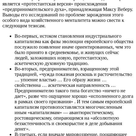
является «протестантская версия» происхождения
«предпринимательского духа», принадлежащая Максу Веберу.
Выводы его исследований по проблеме зарождения этого
особого вида хозяйственного менталитета можно свести к
следующим тезисам.
Во-первых, истоком становления индустриального
капитализма как фазы эволюции европейского общества
послужило появление иначе ориентированных, чем это
было принято в средневековье, и живущих сейчас
людей, заложивших новую, протестантскую,
аскетическую духовную традицию.
Во-вторых, предпринимателю, взращенному этой
традицией, «чужда показная роскошь и расточительство
… упоение властью … Его образу жизни …
свойственна … аскетическая направленность …
Предпринимателю такого типа богатство «ничего не
дает», разве что ощущение хорошо «исполненного долга
в рамках своего призвания» . И тем самым европейский
капитализм противопоставлястся многочисленным
иным «капитализмам» — авантюристическому,
ростовщическому, опирающимся на «абсолютную
беззастенчивость и своекорыстие в деле добывания
денег».
В-третьих, если вначале мировоззрение, поощряющее