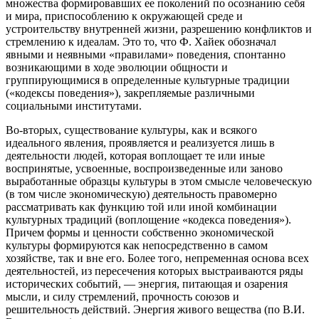
множества формировавших ее поколений по осознанию себя
и мира, приспособлению к окружающей среде и
устроительству внутренней жизни, разрешению конфликтов и
стремлению к идеалам. Это то, что Ф. Хайек обозначал
явными и неявными «правилами» поведения, спонтанно
возникающими в ходе эволюции общности и
группирующимися в определенные культурные традиции
(«кодексы поведения»), закрепляемые различными
социальными институтами.
Во-вторых, существование культуры, как и всякого
идеального явления, проявляется и реализуется лишь в
деятельности людей, которая воплощает те или иные
воспринятые, усвоенные, воспроизведенные или заново
выработанные образцы культуры в этом смысле человеческую
(в том числе экономическую) деятельность правомерно
рассматривать как функцию той или иной комбинации
культурных традиций (воплощение «кодекса поведения»).
Причем формы и ценности собственно экономической
культуры формируются как непосредственно в самом
хозяйстве, так и вне его. Более того, непременная основа всех
деятельностей, из пересечения которых выстраиваются ряды
исторических событий, — энергия, питающая и озарения
мысли, и силу стремлений, прочность союзов и
решительность действий. Энергия живого вещества (по В.И.