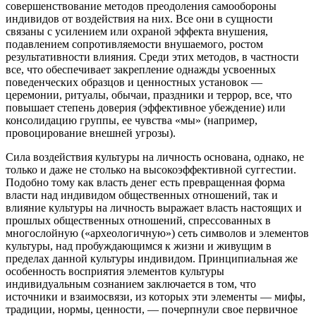
совершенствование методов преодоления самообороны
индивидов от воздействия на них. Все они в сущности
связаны с усилением или охраной эффекта внушения,
подавлением сопротивляемости внушаемого, ростом
результативности влияния. Среди этих методов, в частности
все, что обеспечивает закрепление однажды усвоенных
поведенческих образцов и ценностных установок —
церемонии, ритуалы, обычаи, праздники и террор, все, что
повышает степень доверия (эффективное убеждение) или
консолидацию группы, ее чувства «мы» (например,
провоцирование внешней угрозы).
Сила воздействия культуры на личность основана, однако, не
только и даже не столько на высокоэффективной суггестии.
Подобно тому как власть денег есть превращенная форма
власти над индивидом общественных отношений, так и
влияние культуры на личность выражает власть настоящих и
прошлых общественных отношений, спрессованных в
многослойную («археологичную») сеть символов и элементов
культуры, над пробуждающимся к жизни и живущим в
пределах данной культуры индивидом. Принципиальная же
особенность восприятия элементов культуры
индивидуальным сознанием заключается в том, что
источники и взаимосвязи, из которых эти элементы — мифы,
традиции, нормы, ценности, — почерпнули свое первичное