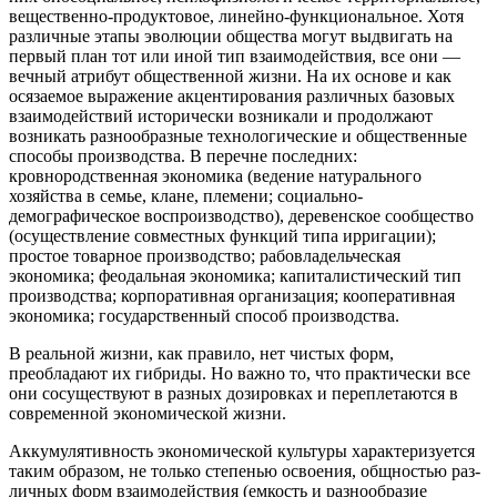
вещественно-продуктовое, линейно-функциональное. Хотя
различные этапы эволюции общества могут выдвигать на
первый план тот или иной тип взаимодействия, все они —
вечный атрибут общественной жизни. На их основе и как
осязаемое выражение акцентирования различных базовых
взаимодействий исторически возникали и продолжают
возникать разнообразные технологические и общественные
способы производства. В перечне последних:
кровнородственная экономика (ведение натурального
хозяйства в семье, клане, племени; социально-
демографическое воспроизводство), деревенское сообщество
(осуществление совместных функций типа ирригации);
простое товарное производство; рабовладельческая
экономика; феодальная экономика; капиталистический тип
производства; корпоративная организация; кооперативная
экономика; государственный способ производства.
В реальной жизни, как правило, нет чистых форм,
преобладают их гибриды. Но важно то, что практически все
они сосуществуют в разных дозировках и переплетаются в
современной экономической жизни.
Аккумулятивность экономической культуры характеризуется
таким образом, не только степенью освоения, общностью раз-
личных форм взаимодействия (емкость и разнообразие