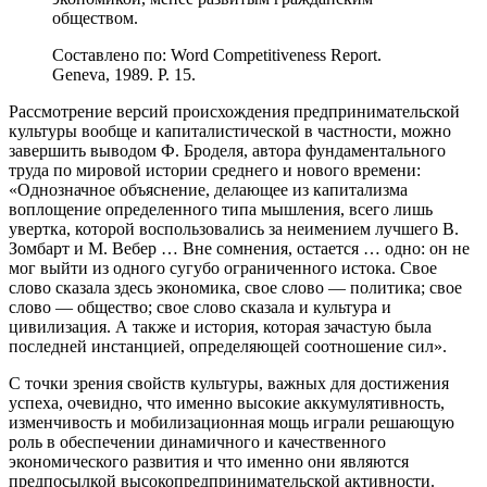
обществом.
Составлено по: Word Competitiveness Report.
Geneva, 1989. P. 15.
Рассмотрение версий происхождения предпринимательской
культуры вообще и капиталистической в частности, можно
завершить выводом Ф. Броделя, автора фундаментального
труда по мировой истории среднего и нового времени:
«Однозначное объяснение, делающее из капитализма
воплощение определенного типа мышления, всего лишь
увертка, которой воспользовались за неимением лучшего В.
Зомбарт и М. Вебер … Вне сомнения, остается … одно: он не
мог выйти из одного сугубо ограниченного истока. Свое
слово сказала здесь экономика, свое слово — политика; свое
слово — общество; свое слово сказала и культура и
цивилизация. А также и история, которая зачастую была
последней инстанцией, определяющей соотношение сил».
С точки зрения свойств культуры, важных для достижения
успеха, очевидно, что именно высокие аккумулятивность,
изменчивость и мобилизационная мощь играли решающую
роль в обеспечении динамичного и качественного
экономического развития и что именно они являются
предпосылкой высокопредпринимательской активности.