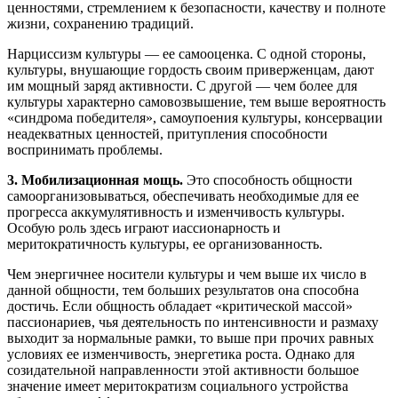
ценностями, стремлением к безопасности, качеству и полноте
жизни, сохранению традиций.
Нарциссизм культуры — ее самооценка. С одной стороны,
культуры, внушающие гордость своим приверженцам, дают
им мощный заряд активности. С другой — чем более для
культуры характерно самовозвышение, тем выше вероятность
«синдрома победителя», самоупоения культуры, консервации
неадекватных ценностей, притупления способности
воспринимать проблемы.
3. Мобилизационная мощь.
Это способность общности
самоорганизовываться, обеспечивать необходимые для ее
прогресса аккумулятивность и изменчивость культуры.
Особую роль здесь играют иассионарность и
меритократичность культуры, ее организованность.
Чем энергичнее носители культуры и чем выше их число в
данной общности, тем больших результатов она способна
достичь. Если общность обладает «критической массой»
пассионариев, чья деятельность по интенсивности и размаху
выходит за нормальные рамки, то выше при прочих равных
условиях ее изменчивость, энергетика роста. Однако для
созидательной направленности этой активности большое
значение имеет меритократизм социального устройства