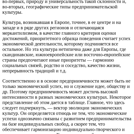
во-первых, природу и универсальность такой склонности и,
во-вторых, географические типы предпринимательской
культуры.
Культура, возникавшая в Европе, точнее, в ее центре и на
западе и в ряде других регионов и отличающаяся
меркантилизмом, в качестве главного критерия оценки
достижений, приоритетного образца поведения считает успех
экономической деятельности, которому подчиняется все
остальное. Но эта культура нетипична даже для Европы, где
скандинавские, южноевропейские или восточно-европейские
страны предпочитают иные приоритеты — гармонию
социальных связей, родство и соседство, качество жизни,
непрерывность традиций и т.д.
Соответственно и в основе предприимчивости может быть не
только экономический успех, но и служение идее, обществу и
др. Поэтому предприимчивость может достичь высокой
интенсивности в разных экономических культурах. Некоторое
представление об этом дается в таблице. Главное, что здесь
следует подчеркнуть, — вектор эволюции экономических
культур. Он определяется отнюдь не тем, что экономические
успехи однозначно связаны с развитием предпринимательства
на базе индивидуальных свобод, а скорее тем, что
обеспечивает гармонизацию индивидуально-творческого и