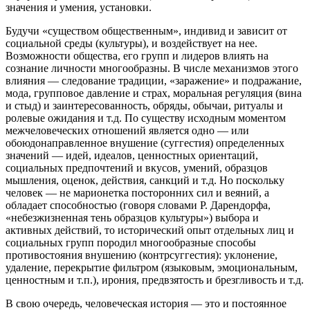
значения и умения, установки.
Будучи «существом общественным», индивид и зависит от
социальной среды (культуры), и воздействует на нее.
Возможности общества, его групп и лидеров влиять на
сознание личности многообразны. В числе механизмов этого
влияния — следование традиции, «заражение» и подражание,
мода, групповое давление и страх, моральная регуляция (вина
и стыд) и заинтересованность, обряды, обычаи, ритуалы и
ролевые ожидания и т.д. По существу исходным моментом
межчеловеческих отношений является одно — или
обоюдонаправленное внушение (суггестия) определенных
значений — идей, идеалов, ценностных ориентаций,
социальных предпочтений и вкусов, умений, образцов
мышления, оценок, действия, санкций и т.д. Но поскольку
человек — не марионетка посторонних сил и веяний, а
обладает способностью (говоря словами Р. Дарендорфа,
«небезжизненная тень образцов культуры») выбора и
активных действий, то исторический опыт отдельных лиц и
социальных групп породил многообразные способы
противостояния внушению (контрсуггестия): уклонение,
удаление, перекрытие фильтром (языковым, эмоциональным,
ценностным и т.п.), ирония, предвзятость и брезгливость и т.д.
В свою очередь, человеческая история — это и постоянное