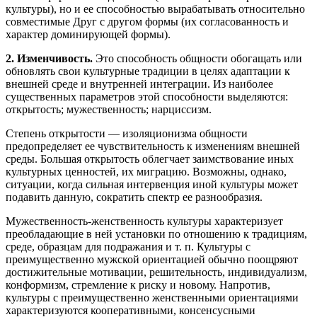
культуры), но и ее способностью вырабатывать относительно
совместимые Друг с другом формы (их согласованность и
характер доминирующей формы).
2. Изменчивость.
Это способность общности обогащать или
обновлять свои культурные традиции в целях адаптации к
внешней среде и внутренней интеграции. Из наиболее
существенных параметров этой способности выделяются:
открытость; мужественность; нарциссизм.
Степень открытости — изоляционизма общности
предопределяет ее чувствительность к изменениям внешней
среды. Большая открытость облегчает заимствование иных
культурных ценностей, их миграцию. Возможны, однако,
ситуации, когда сильная интервенция иной культуры может
подавить данную, сократить спектр ее разнообразия.
Мужественность-женственность культуры характеризует
преобладающие в ней установки по отношению к традициям,
среде, образцам для подражания и т. п. Культуры с
преимущественно мужской ориентацией обычно поощряют
достижительные мотивации, решительность, индивидуализм,
конформизм, стремление к риску и новому. Напротив,
культуры с преимущественно женственными ориентациями
характеризуются кооперативными, консенсусными