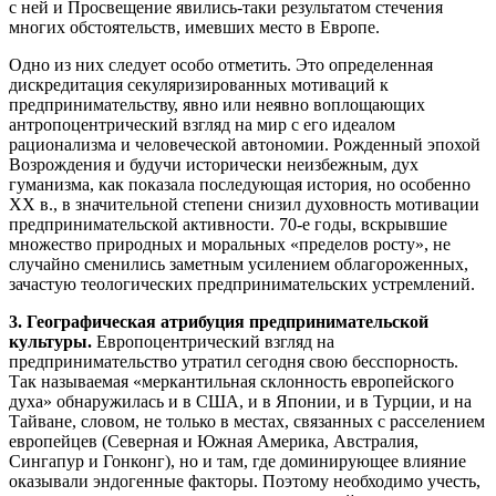
с ней и Просвещение явились-таки результатом стечения
многих обстоятельств, имевших место в Европе.
Одно из них следует особо отметить. Это определенная
дискредитация секуляризированных мотиваций к
предпринимательству, явно или неявно воплощающих
антропоцентрический взгляд на мир с его идеалом
рационализма и человеческой автономии. Рожденный эпохой
Возрождения и будучи исторически неизбежным, дух
гуманизма, как показала последующая история, но особенно
XX в., в значительной степени снизил духовность мотивации
предпринимательской активности. 70-е годы, вскрывшие
множество природных и моральных «пределов росту», не
случайно сменились заметным усилением облагороженных,
зачастую теологических предпринимательских устремлений.
3. Географическая атрибуция предпринимательской
культуры.
Европоцентрический взгляд на
предпринимательство утратил сегодня свою бесспорность.
Так называемая «меркантильная склонность европейского
духа» обнаружилась и в США, и в Японии, и в Турции, и на
Тайване, словом, не только в местах, связанных с расселением
европейцев (Северная и Южная Америка, Австралия,
Сингапур и Гонконг), но и там, где доминирующее влияние
оказывали эндогенные факторы. Поэтому необходимо учесть,