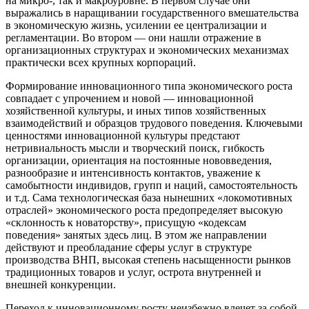
на микро-, так и макроуровне. В первом случае они
выражались в наращивании государственного вмешательства
в экономическую жизнь, усилении ее централизации и
регламентации. Во втором — они нашли отражение в
организационных структурах и экономических механизмах
практически всех крупных корпораций.
Формирование инновационного типа экономического роста
совпадает с упрочением и новой — инновационной
хозяйственной культуры, и иных типов хозяйственных
взаимодействий и образцов трудового поведения. Ключевыми
ценностями инновационной культуры предстают
нетривиальность мысли и творческий поиск, гибкость
организации, ориентация на постоянные нововведения,
разнообразие и интенсивность контактов, уважение к
самобытности индивидов, групп и наций, самостоятельность
и т.д. Сама технологическая база нынешних «локомотивных
отраслей» экономического роста предопределяет высокую
«склонность к новаторству», присущую «кодексам
поведения» занятых здесь лиц. В этом же направлении
действуют и преобладание сферы услуг в структуре
производства ВНП, высокая степень насыщенности рынков
традиционных товаров и услуг, острота внутренней и
внешней конкуренции.
Переход к инновационному росту неизбежно влечет за собой