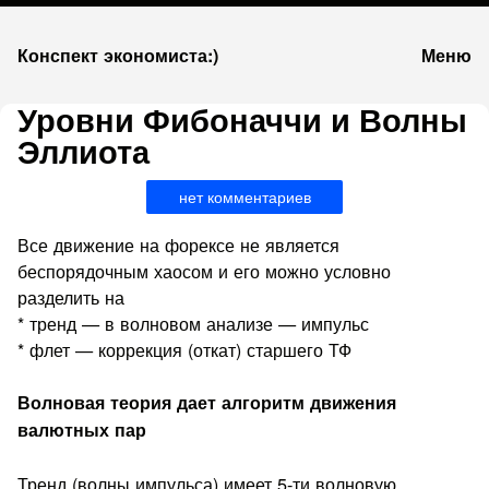
К
Конспект экономиста:)
Меню
запсии
Уровни Фибоначчи и Волны
Эллиота
нет комментариев
Все движение на форексе не является
беспорядочным хаосом и его можно условно
разделить на
* тренд — в волновом анализе — импульс
* флет — коррекция (откат) старшего ТФ
Волновая теория дает алгоритм движения
валютных пар
Тренд (волны импульса) имеет 5-ти волновую