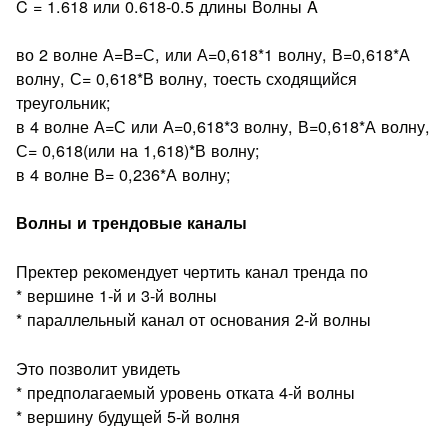
C = 1.618 или 0.618-0.5 длины Волны A
во 2 волне А=В=С, или А=0,618*1 волну, В=0,618*А
волну, С= 0,618*В волну, тоесть сходящийся
треугольник;
в 4 волне А=С или А=0,618*3 волну, В=0,618*А волну,
С= 0,618(или на 1,618)*В волну;
в 4 волне В= 0,236*А волну;
Волны и трендовые каналы
Пректер рекомендует чертить канал тренда по
* вершине 1-й и 3-й волны
* параллельный канал от основания 2-й волны
Это позволит увидеть
* предполагаемый уровень отката 4-й волны
* вершину будущей 5-й волня