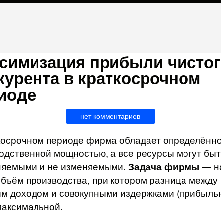
симизация прибыли чистог
курента в краткосрочном
иоде
нет комментариев
косрочном периоде фирма обладает определённ
одственной мощностью, а все ресурсы могут быт
няемыми и не изменяемыми.
Задача фирмы
— н
объём производства, при котором разница между
м доходом и совокупными издержками (прибыль
максимальной.