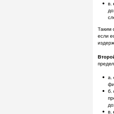
в.
до
сл
Таким 
если е
издерж
Второ
предел
а.
фи
б.
пр
до
в.