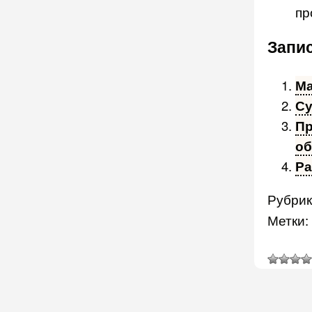
пр
Запис
Ма
Су
Пр
об
Ра
Рубрик
Метки: