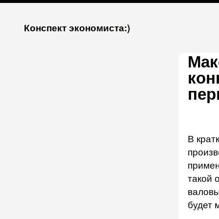
К
Конспект экономиста:)
запсии
Мак
кон
пер
В крат
произв
приме
такой 
валовы
будет 