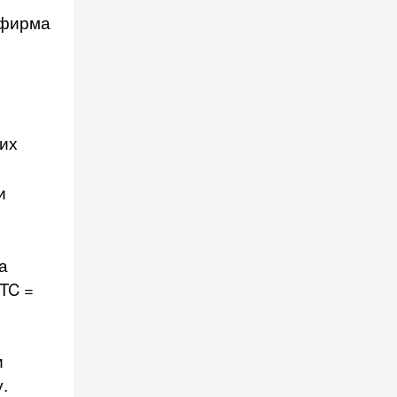
 фирма
их
и
а
TC =
и
.