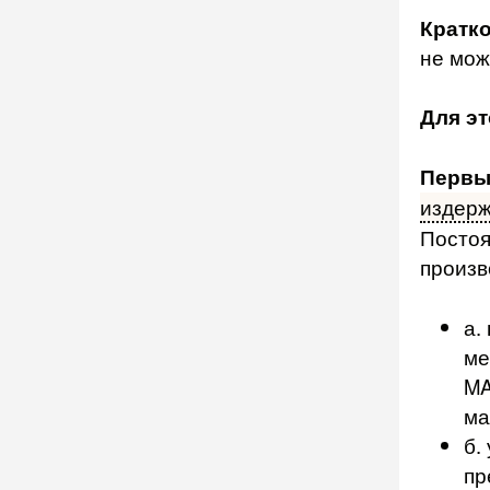
Кратк
не мож
Для э
Первы
издерж
Постоя
произв
а.
ме
MA
ма
б.
пр