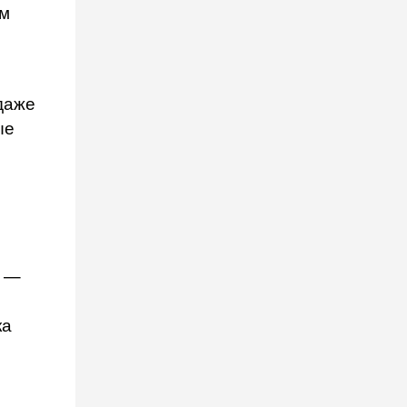
ом
даже
ые
) —
ка