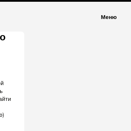
Меню
о
ой
ь
айти
ю)