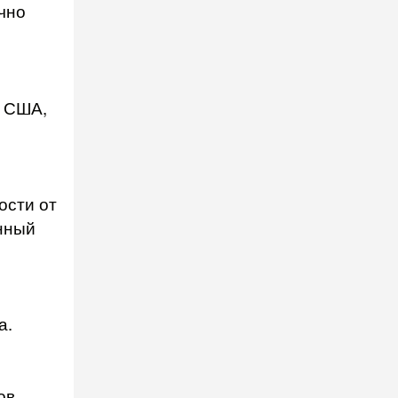
чно
, США,
ости от
анный
а.
ов,