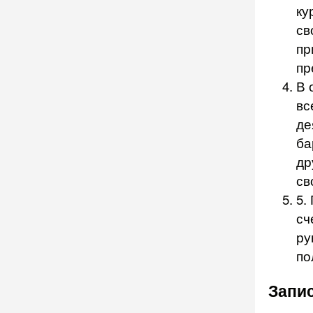
ку
св
пр
пр
В 
вс
де
ба
др
св
5.
сч
ру
по
Запис