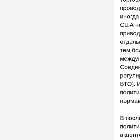
провод
иногда
США не
привод
отдель
тем бо
междун
Соеди
регули
ВТО). 
полити
норма
В посл
полити
акцент