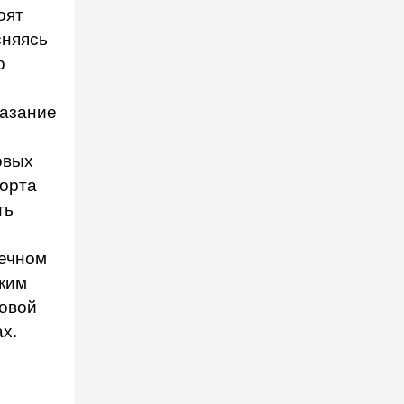
оят
сняясь
о
казание
овых
порта
ть
нечном
ским
говой
х.