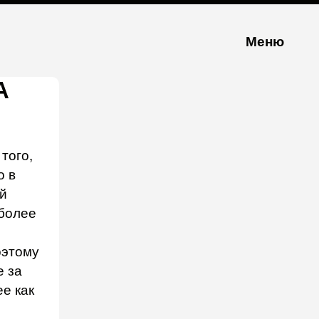
Меню
А
того,
о в
й
более
оэтому
е за
е как