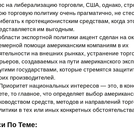
рс на либерализацию торговли, США, однако, стр
ою торговую политику очень прагматично, не сте
ибегать к протекционистским средствам, когда эт
едставляется им выгодным.
области экспортной политики акцент сделан на о
емерной помощи американским компаниям в их
ятельности на внешних рынках, устранение торг
рьеров, создаваемых на пути американского экс
угими государствами, которые стремятся защити
оих производителей.
 Приоритет национальных интересов — это, в ко
ете, то главное, что определяет выбор американ
ководством средств, методов и направлений тор
литики в тех или иных конкретных обстоятельства
и По Теме: