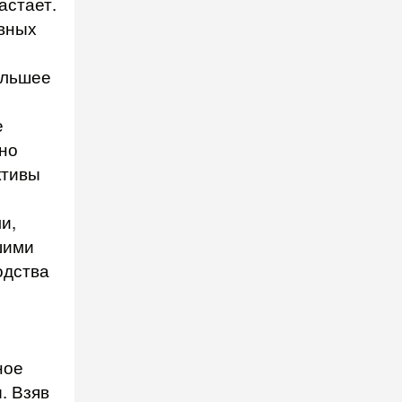
астает.
авных
ольшее
е
ьно
ктивы
и,
шими
одства
ное
. Взяв