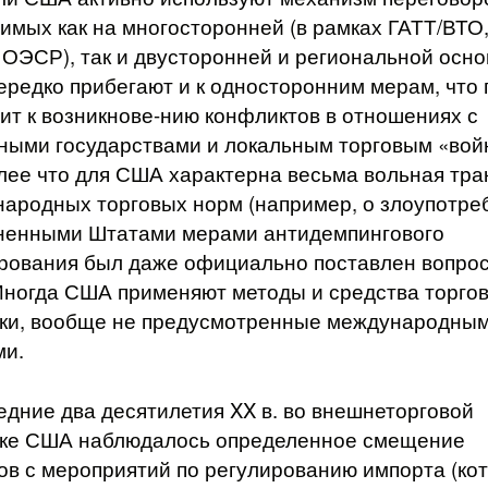
имых как на многосторонней (в рамках ГАТТ/ВТО
 ОЭСР), так и двусторонней и региональной осно
редко прибегают и к односторонним мерам, что
ит к возникнове-нию конфликтов в отношениях с
ными государствами и локальным торговым «вой
лее что для США характерна весьма вольная тра
ародных торговых норм (например, о злоупотре
ненными Штатами мерами антидемпингового
рования был даже официально поставлен вопрос
Иногда США применяют методы и средства торго
ки, вообще не предусмотренные международны
ми.
едние два десятилетия XX в. во внешнеторговой
ке США наблюдалось определенное смещение
ов с мероприятий по регулированию импорта (ко