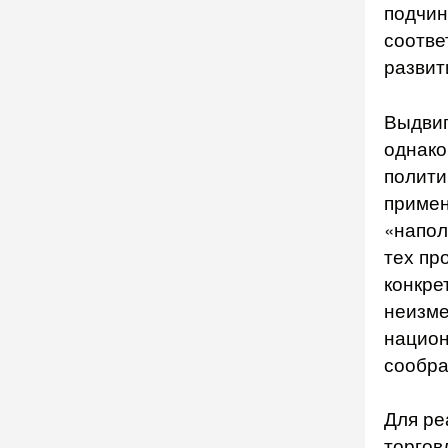
подчин
соотве
развит
Выдвиг
однако
полити
примен
«напол
тех пр
конкре
неизме
национ
сообра
Для ре
торгов