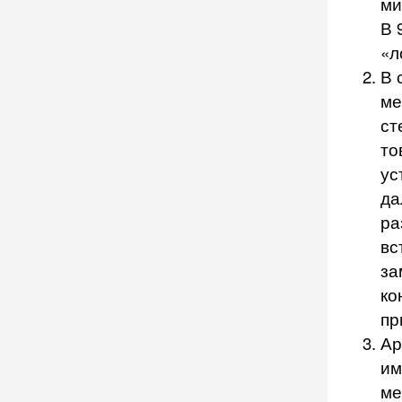
ми
В 
«л
В 
ме
ст
то
ус
да
ра
вс
за
ко
пр
Ар
им
ме