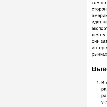
тем не
сторон
америк
идет н
экспор
деятел
они за
интере
рынках
Выв
Вн
ра
ра
ук