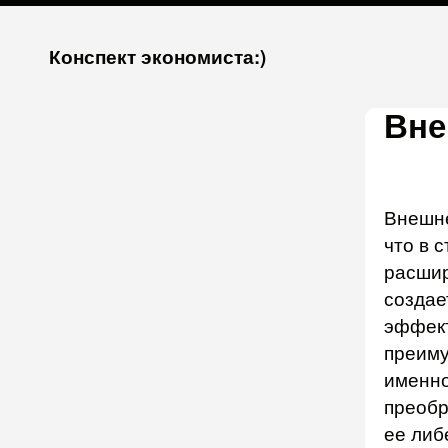
К
Конспект экономиста:)
запсии
Вне
Внешне
что в 
расшир
создае
эффект
преиму
именно
преобр
ее либ