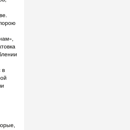
,
ве.
 порою
нам»,
ктовка
блении
 в
вой
ми
торые,