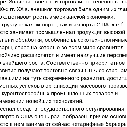
ре. Значение внешней торговли постепенно возр
90-х гг. XX в. внешняя торговля была одним из гл
окомотивов» роста американской экономики.
структуре как экспорта, так и импорта США все б
сто занимает промышленная продукция высокой
епени обработки, особенно высокотехнологичны
вары, спрос на которые во всем мире сравнител
тойчиво расширяется и имеет наилучшие перспе
льнейшего роста. Соответственно приоритетное
звитие получают торговые связи США со странам
тавшими на путь современного развития, достиг
метных успехов в организации массового произв
нкурентоспособных промышленных товаров и
именении новейших технологий.
сенал средств государственного регулирования
порта в США очень разнообразен, причем основ
сто в нем занимают сейчас нетарифные барьеры