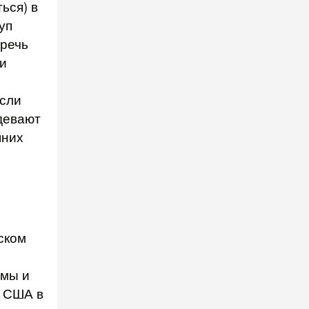
ься) в
уп
 речь
ти
если
девают
шних
ском
емы и
й США в