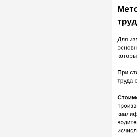
Мет
труд
Для из
основн
которы
При ст
труда 
Стоим
произв
квалиф
водите
исчисл