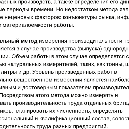
разных производств, а также определения его ди
ые периоды времени. Но недостатком метода явл
е неценовых факторов: конъюнктуры рынка, инф
е материалоемкости работы.
альный метод
измерения производительности т
яется в случае производства (выпуска) однород
ции. Объем работы в этом случае определяется с
ю натуральных измерителей, таких, как тонны, ш
 литры и др. Уровень произведенных работ в
льно-вещественном измерении является наибол
ивным и достоверным показателем производите
 Посредством этого метода можно измерять и
вать производительность труда отдельных брига
иков, планировать их численность, определять
сиональный и квалификационный состав, сопос
одительность труда разных предприятий.