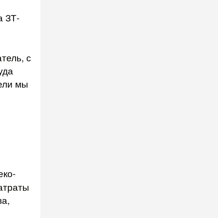
а ЗТ-
тель, с
уда
ели мы
еко-
затраты
ва,