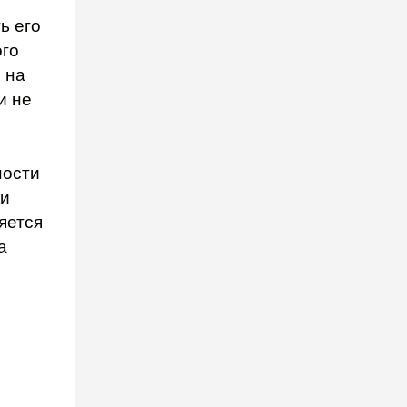
ь его
ого
 на
и не
ности
ки
яется
а