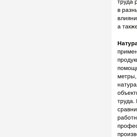
труда 
в разн
влияни
а такж
Натур
примен
продук
помощь
метры,
натура
объект
труда.
сравни
работн
профес
произв