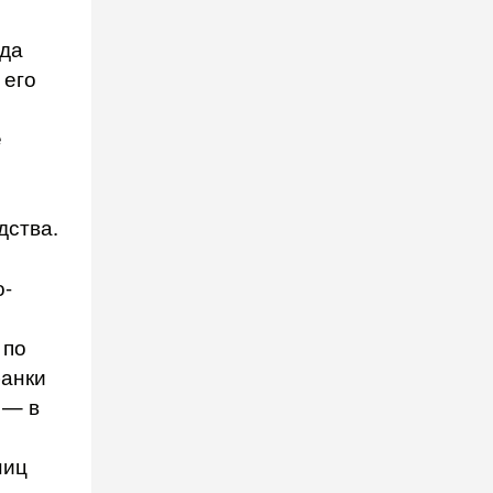
уда
 его
е
дства.
о-
 по
банки
 — в
ниц