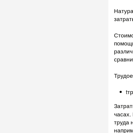
Натура
затрат
Стоимо
помощь
различ
сравни
Трудое
tт
Затра
часах.
труда 
наприм