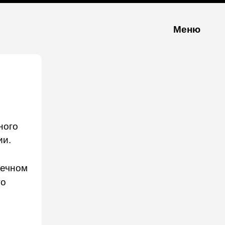
Меню
ного
ии.
нечном
го