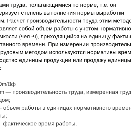
ами труда, полагающимися по норме, т.е. он
еризует степень выполнения нормы выработки
м. Расчет производительности труда этим метод
авляет собой объем работы с учетом нормативн
мкости (чел.-ч), приходящийся на единицу факти
танного времени. При измерении производитель
трудовым методом используются нормативы врем
одство единицы продукции или продажу единиц
:
Om/Bф
Пm — производительность труда, измеренная тру
дом;
 объем работы в единицах нормативного време
ты;
 фактическое время работы.