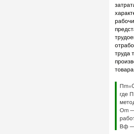
затрат
характ
рабочи
предст
трудое
отрабо
труда 
произв
товара
Пm=
где 
мето
Оm —
рабо
Вф —