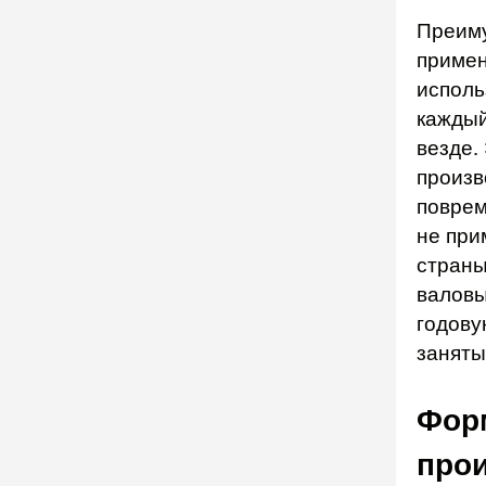
Преиму
примен
исполь
каждый
везде.
произв
поврем
не при
страны
валовы
годову
заняты
Фор
про