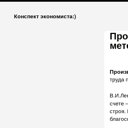
К
Конспект экономиста:)
запсии
Про
мет
Произ
труда 
В.И.Ле
счете 
строя.
благос