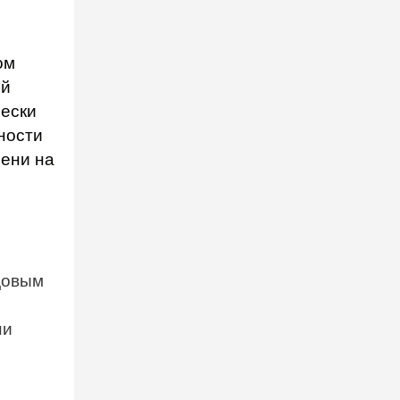
ом
ой
чески
ности
ени на
ы
довым
ни