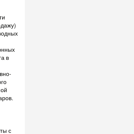
ти
одажу)
водных
онных
а в
вно-
ого
ной
аров.
ты с