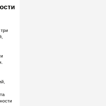
ости
 три
й,
ти
и.
ий,
ота
вности