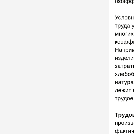
(коэфф
Условн
труда 
многих
коэффи
Наприм
издели
затрат
хлебоб
натура
лежит 
трудое
Трудо
произв
фактич