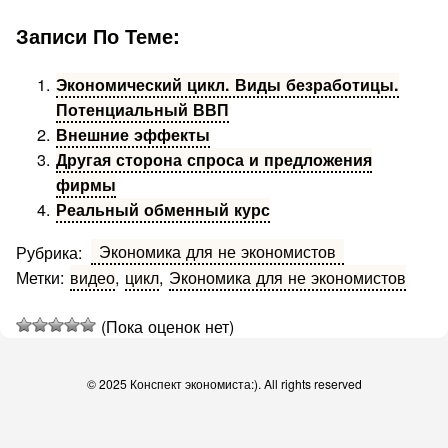
Записи По Теме:
Экономический цикл. Виды безработицы.
Потенциальный ВВП
Внешние эффекты
Другая сторона спроса и предложения
фирмы
Реальный обменный курс
Экономика для не экономистов
Рубрика:
Метки:
видео
,
цикл
,
Экономика для не экономистов
(Пока оценок нет)
© 2025 Конспект экономиста:). All rights reserved