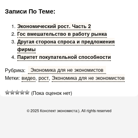
Записи По Теме:
Экономический рост. Часть 2
Гос вмешательство в работу рынка
Другая сторона спроса и предложения
фирмы
Паритет покупательной способности
Экономика для не экономистов
Рубрика:
Метки:
видео
,
рост
,
Экономика для не экономистов
(Пока оценок нет)
© 2025 Конспект экономиста:). All rights reserved