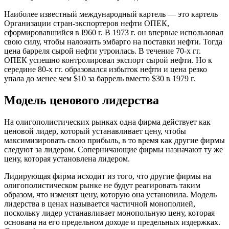
Наиболее известный международный картель — это картель
Организации стран-экспортеров нефти ОПЕК,
сформировавшийся в I960 г. В 1973 г. он впервые использовал
свою силу, чтобы наложить эмбарго на поставки нефти. Тогда
цена барреля сырой нефти утроилась. В течение 70-х гг.
ОПЕК успешно контролировал экспорт сырой нефти. Но к
середине 80-х гг. образовался избыток нефти и цена резко
упала до менее чем $10 за баррель вместо $30 в 1979 г.
Модель ценового лидерства
На олигополистических рынках одна фирма действует как
ценовой лидер, который устанавливает цену, чтобы
максимизировать свою прибыль, в то время как другие фирмы
следуют за лидером. Соперничающие фирмы назначают ту же
цену, которая установлена лидером.
Лидирующая фирма исходит из того, что другие фирмы на
олигополистическом рынке не будут реагировать таким
образом, что изменят цену, которую она установила. Модель
лидерства в ценах называется частичной монополией,
поскольку лидер устанавливает монопольную цену, которая
основана на его предельном доходе и предельных издержках.