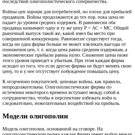
последствий олигополистического соперничества.
Войны цен хороши для потребителей, но плохи для прибылей
продавцов. Войны продолжаются до тех пор, пока цена не
падает до уровня средних издержек. В равновесии оба
продавца назначают одну и ту же цену Р = АС = МС. Общий
рыночный выпуск такой же, какой имел бы место при
совершенной конкуренции. Равновесие существует тогда,
когда ни одна фирма больше не может извлекать выгоды от
понижения цен, т. е. когда цена равна средним издержкам, а
экономические прибыли равны нулю. Снижение цены ниже
этого уровня приведет к убыткам. При этом каждая фирма
исходит из того, что если другие фирмы не будут менять свою
цену, то и у нее отсутствует побуждение повышать цену.
К огорчению покупателей, ценовые войны, как правило,
непродолжительны. Олигополистические фирмы по
истечении некоторого времени вступают между собой в
сотрудничество, чтобы в перспективе избежать войн и,
следовательно, нежелательных воздействий на прибыль.
Модели олигополии
Модель олигополии, основанной на сговоре. На
олигополистическом рынке каждая фирма имеет выбор между