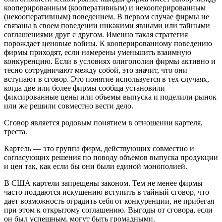
кооперированным (кооперативным) и некооперированным
(некооперативным) поведением. В первом случае фирмы не
связаны в своем поведении никакими явными или тайными
соглашениями друг с другом. Именно такая стратегия
порождает ценовые войны. К кооперированному поведению
фирмы приходят, если намерены уменьшить взаимную
конкуренцию. Если в условиях олигополии фирмы активно и
тесно сотрудничают между собой, это значит, что они
вступают в сговор. Это понятие используется в тех случаях,
когда две или более фирмы сообща установили
фиксированные цены или объемы выпуска и поделили рынок
или же решили совместно вести дело.
Сговор является родовым понятием в отношении картеля,
треста.
Картель — это группа фирм, действующих совместно и
согласующих решения по поводу объемов выпуска продукции
и цен так, как если бы они были единой монополией.
В США картели запрещены законом. Тем не менее фирмы
часто поддаются искушению вступить в тайный сговор, что
дает возможность оградить себя от конкуренции, не прибегая
при этом к открытому соглашению. Выгоды от сговора, если
он был успешным, могут быть громадными.