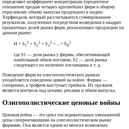
определяют коэффициент концентрации (процентное
отношение продаж четырех крупнейших фирм к общему
отраслевому объему выпуска продукции) и индекс
Херфиндаля, который рассчитывается суммированием
результатов, полученных посредством возведения в квадрат
процентных долей рынка фирм, реализующих продукцию на
данном рынке:
2
2
2
2
H = S
+ S
+ S
+ .. + S
1
2
3
N
где S1 — доля рынка у фирмы, обеспечивающей
наибольший объем поставок; S2 — доля рынка
следующего по величине поставщика и т. д.
Поведение фирм на олигополистических рынках
уподобляется поведению армий на войне. Фирмы —
соперники, а трофеем выступает прибыль. Их оружием
является контроль над ценами, реклама и объем выпуска.
Олигополистические ценовые войны
Ценовая война — это цикл последовательных уменьшений
цены соперничающими на олигополистическом рынке
фирмами. Она является одним из многих возможных