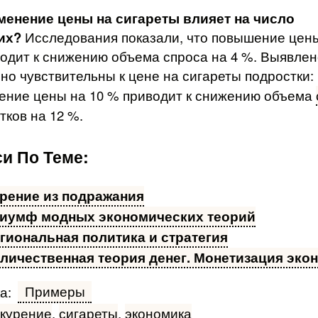
менение цены на сигареты влияет на число
их?
Исследова­ния показали, что повышение цены
одит к снижению объема спроса на 4 %. Выявлен
но чувствительны к цене на сигареты подростки:
ение цены на 10 % приводит к снижению объема
тков на 12 %.
и По Теме:
рение из подражания
иумф модных экономических теорий
гиональная политика и стратегия
личественная теория денег. Монетизация эко
Примеры
а:
курение
,
сигареты
,
экономика