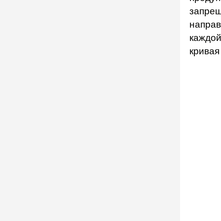
запрещ
направ
каждой
кривая