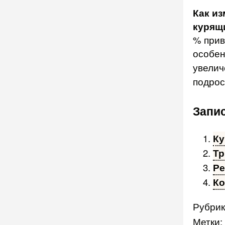
Как из
курящ
% прив
особен
увелич
подрос
Запис
Ку
Тр
Ре
Ко
Рубрик
Метки: