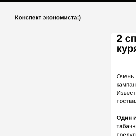
К
Конспект экономиста:)
запсии
2 с
кур
Очень 
кампан
Извест
постав
Один и
табачн
предуп