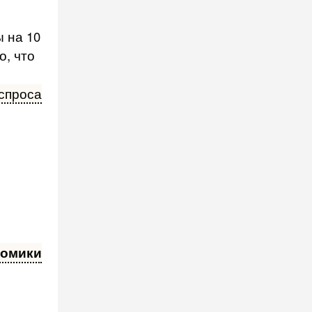
 на 10
о, что
спроса
номики