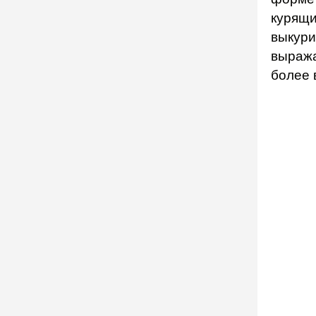
курящи
выкури
выража
более 