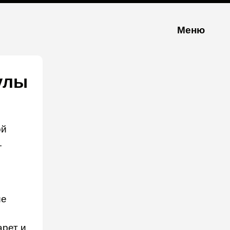
Меню
улы
ой
.
ие
арет и