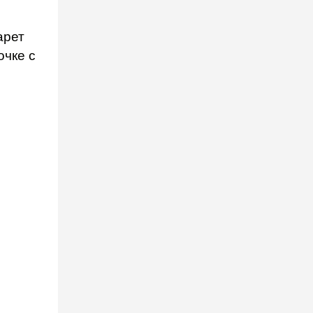
арет
очке с