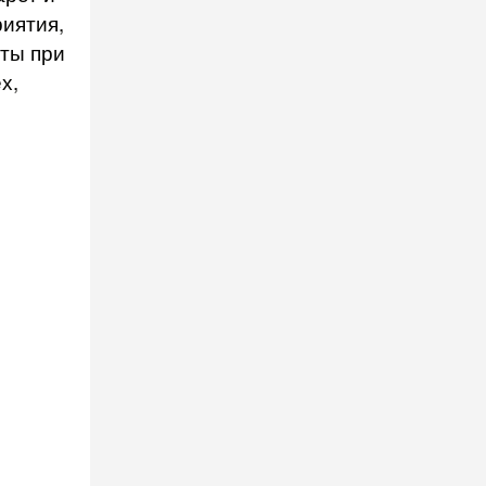
иятия,
ты при
х,