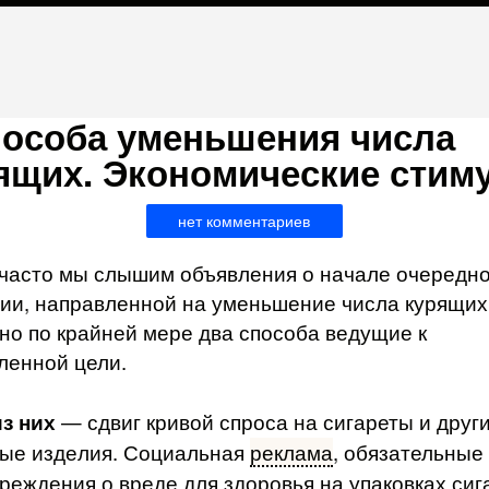
пособа уменьшения числа
ящих. Экономические стим
нет комментариев
часто мы слышим объявления о начале очередн
ии, направлен­ной на уменьшение числа курящих
но по крайней мере два способа ведущие к
ленной цели.
з них
— сдвиг кривой спроса на сигареты и друг
ые изде­лия. Социальная
реклама
, обязательные
реждения о вреде для здоровья на упаковках сиг