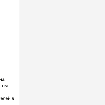
на
огом
телей в