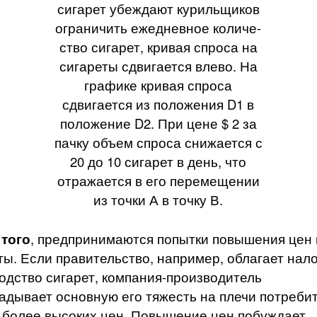
сигарет убеждают курильщиков
ограничить ежедневное количе­
ство сигарет, кривая спроса на
сигареты сдвигается влево. На
графике кривая спроса
сдвигается из положения D1 в
положение D2. При цене $ 2 за
пачку объем спроса снижается с
20 до 10 сигарет в день, что
отражается в его перемещении
из точки А в точку В.
 того
, предпринимаются попытки повышения цен 
ты. Если правительство, например, облагает нал
одство сигарет, компания-про­изводитель
адывает основную его тяжесть на плечи потреби
более высоких цен. Повышение цен побуждает