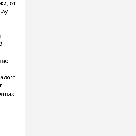
жи, от
ьзу.
ы
й
тво
малого
т
витых