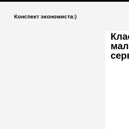
К
Конспект экономиста:)
запсии
Кла
мал
сер