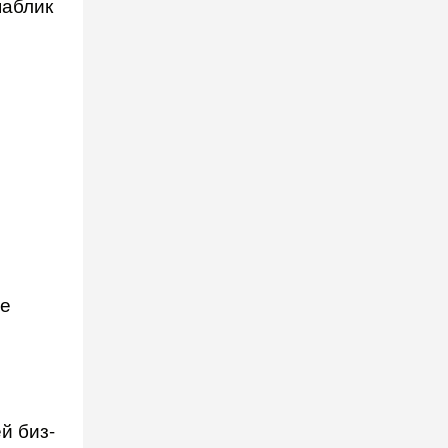
паблик
ие
й биз­