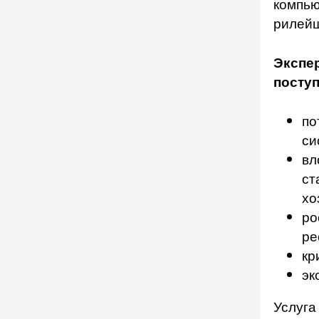
компью
рилейш
Экспе
поступ
по
си
вл
ст
хо
ро
ре
кр
эк
Услуга