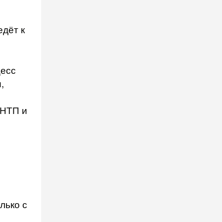
едёт к
цесс
,
 НТП и
лько с