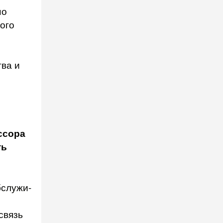
но
ого
ва и
ссора
ть
бслужи­
связь