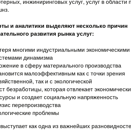
терных, инжиниринговых услуг, услуг в области 
нз.
рты и аналитики выделяют несколько причин
атель­ного развития рынка услуг:
теря многими индустриальными экономическими
стемами динамизма
ожение в сферу материально­го производства
ановится малоэффективным как с точки зрения
зяйственной, так и с экологической
ст безработицы, которая отвлекает экономическ
сурсы и создает социальную напряжен­ность
изис перепроизводства
ологические проблемы
 выступает как одна из важнейших разновидносте