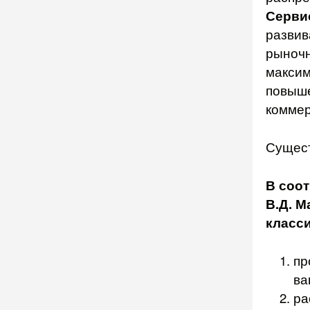
Серви
развив
рыночн
максим
повыше
коммер
Сущест
В соо
В.Д. М
класс
пр
ва
ра