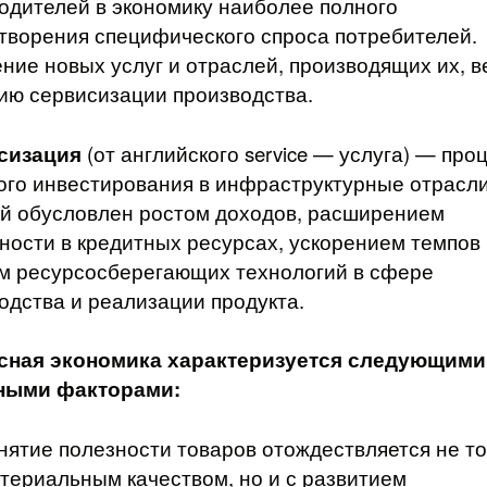
одителей в экономику наибо­лее полного
творения специфического спроса потребителей.
ние новых услуг и отраслей, производящих их, в
тию сервисизации производства.
сизация
(от английского service — услуга) — про
ого ин­вестирования в инфраструктурные отрасли
й обусловлен рос­том доходов, расширением
ности в кредитных ресурсах, уско­рением темпов
м ресурсосберегающих технологий в сфере
одства и реализации продукта.
сная экономика характеризуется следующими
ными факторами:
нятие полезности товаров отождествляется не то
те­риальным качеством, но и с развитием