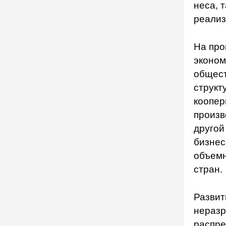
неса, 
реализ
На про
эконом
общест
структ
коопер
произв
другой
бизне­
объемн
стран.
Развит
неразр
распре