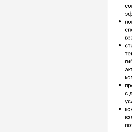
со
эф
по
сп
вз
ст
те
ги
ак
ко
пр
с 
ус
ко
вз
по