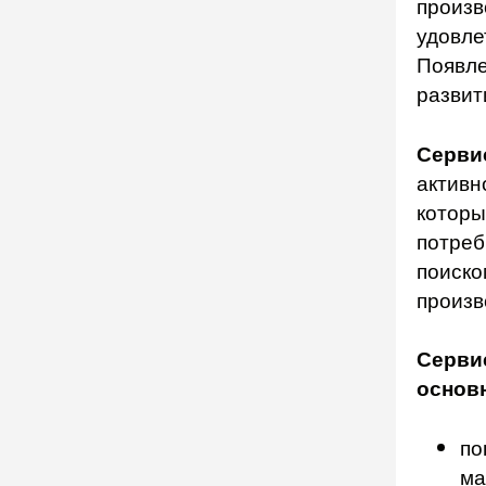
произв
удовле
Появле
раз­ви
Серви
активн
которы
потреб
поиско
произв
Серви
основ
по
ма