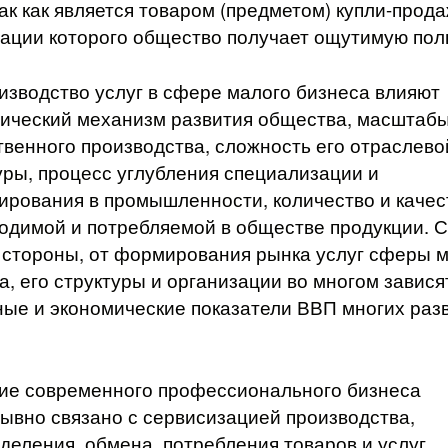
так как является товаром (предметом) купли-прода
ации которого общество получает ощутимую пол
изводство услуг в сфере малого бизнеса влияют
и­ческий механизм развития общества, масштаб
венного производства, сложность его отраслево
уры, процесс углубления специализации и
ирования в промышленности, количество и качес
одимой и потребляемой в обществе продукции. С
 стороны, от формирования рынка услуг сферы 
са, его структуры и организации во многом завися
ые и эко­номические показатели ВВП многих раз
ие современного профессионального бизнеса
ывно связано с сервисизацией производства,
деления, обмена, по­требления товаров и услуг.