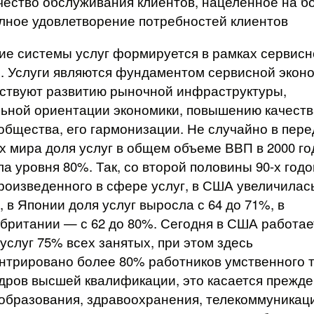
чество обслуживания клиентов, нацеленное на б
лное удовлетворение потребностей клиентов
ие системы услуг формируется в рамках сервисн
. Услуги являются фундаментом сервисной эконо
ствуют развитию рыночной инфраструктуры,
ьной ориен­тации экономики, повышению качеств
общества, его гармонизации. Не случайно в пер
х мира доля услуг в общем объеме ВВП в 2000 го
ла уровня 80%. Так, со второй половины 90-х годо
роизведенного в сфере услуг, в США увеличилась
, в Японии доля услуг выросла с 64 до 71%, в
британии — с 62 до 80%. Сегодня в США работае
услуг 75% всех занятых, при этом здесь
нтрировано более 80% работников умственного т
дров высшей квалификации, это касается прежде
 образования, здра­воохранения, телекоммуникац