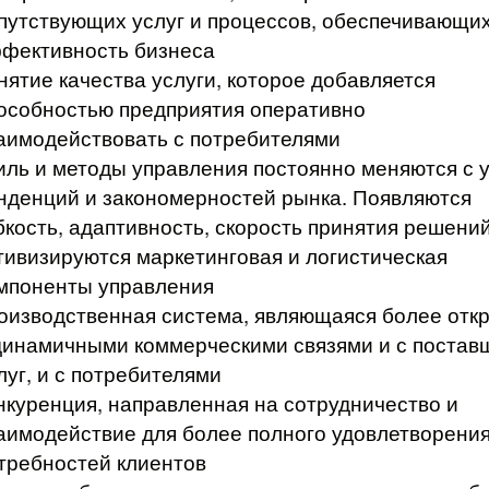
путствующих услуг и процессов, обеспечивающи
фективность бизнеса
нятие качества услуги, которое добавляется
особностью предприятия оперативно
аимодействовать с потребителями
иль и методы управления постоянно меняются с 
н­денций и закономерностей рынка. Появляются
бкость, адаптивность, скорость принятия решений
тивизируются марке­тинговая и логистическая
мпоненты управления
оизводственная система, являющаяся более отк
ди­намичными коммерческими связями и с поста
луг, и с потребителями
нкуренция, направленная на сотрудничество и
аимодейст­вие для более полного удовлетворени
требностей клиентов