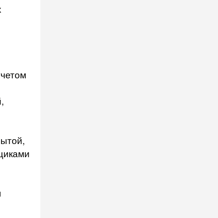
х
учетом
,
рытой,
вщиками
я