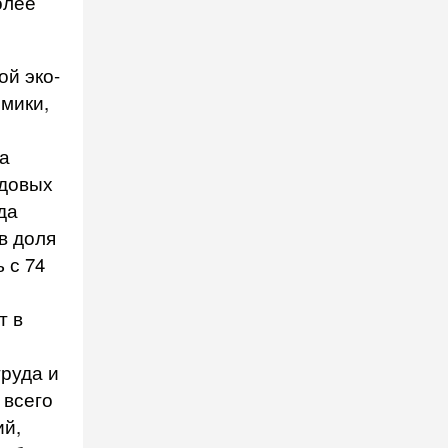
олее
ой эко­
мики,
а
едовых
да
в доля
 с 74
т в
руда и
 всего
ий,