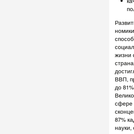
ка
по
Развит
номики
способ
социал
жизни 
страна
достиг
ВВП, п
до 81%
Велико
сфере 
сконце
87% ка
науки,