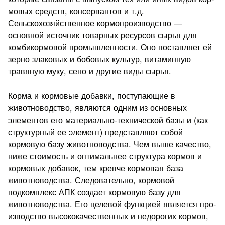
мовых средств, консервантов и т.д.
Сельскохозяйственное кор­мопроизводство —
основной источник товарных ресурсов сырья для
комбикормовой промышленности. Оно поставляет ей
зерно злаковых и бобовых культур, витаминную
травяную муку, сено и другие виды сырья.
Корма и кормовые добавки, поступающие в
животновод­ство, являются одним из основных
элементов его материаль­но-технической базы и (как
структурный ее элемент) представ­ляют собой
кормовую базу животноводства. Чем выше ка­чество,
ниже стоимость и оптимальнее структура кормов и
кор­мовых добавок, тем крепче кормовая база
животноводства. Сле­довательно, кормовой
подкомплекс АПК создает кормовую ба­зу для
животноводства. Его целевой функцией является про­
изводство высококачественных и недорогих кормов,