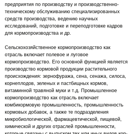
предприятия по производству и производственно-
техническому обслуживанию специализированных
средств производства, веде­нию научных
исследований, подготовке и переподготовке кадров
для кормопроизводства и др.
Сельскохозяйственное кормопроизводство как
отрасль вклю­чает полевое и луговое
кормопроизводство. Его основной функ­цией является
производство кормовой продукции растительно­го
происхождения: зернофуража, сена, сенажа, силоса,
корнепло­дов, зеленых и пастбищных кормов,
витаминной травяной муки и т.д. Промышленное
кормопроизводство как отрасль включает
комбикормовую промышленность, промышленность
кормовых добавок, а также те подразделения
микробиологической, фарма­цевтической, пищевой,
химической и других отраслей промыш­ленности,
которые связаны с выпуском тех или иных видов кор­