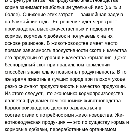
корма за­нимают наибольший удельный вес (55 % и
более). Снижение этих затрат — важнейшая задача
на ближайшие годы. Ее реше­ние идет через рост
производства высококачественных и недо­рогих
кормов, кормовых добавок и получаемых на их
основе ра­ционов. В животноводстве имеет место
прямая зависимость продуктивности скота и качества
его продукции от уровня и ка­чества кормления. Даже
беспородный скот при правильном кормлении
способен значительно повысить продуктивность. В то
же время животные лучших пород при плохом уходе
резко снижают продуктивность и качество продукции.
Из этого сле­дует, что экономика кормопроизводства
является фундаментом экономики животноводства.
Кормопроизводство должно разви­ваться в
соответствии с потребностями животноводства. Жи­
вотноводческая продукция — это по существу корма и
кормо­вые добавки, переработанные организмом