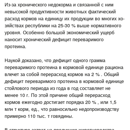
Из-за хронического недокорма и связанной с ним
невысокой продуктивности животных факти­ческий
расход кормов на единицу их продукции во многих хо­
зяйствах республики на 25-30 % выше нормативного
уровня. Особенно большой экономический ущерб
наносит хронический дефицит переваримого
протеина.
Наукой доказано, что дефицит одного грамма
переваримого протеина в кормовой единице рациона
влечет за собой перерас­ход кормов на 2 % . Общий
дефицит переваримого протеина в кормовой единице
стойлового периода из года в год составляет не
менее 10 г. По этой причине общий перерасход
кормов еже­годно достигает порядка 20 % , или 1,5
млн т корм, ед., что рав­носильно недопроизводству
примерно 110 тыс. т говядины.
В структуре затрат на продукцию животноводства