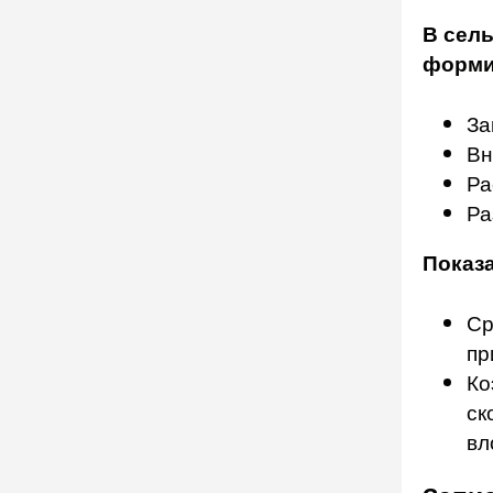
В сел
форми
За
Вн
Ра
Ра
Показ
Ср
пр
Ко
ск
вл