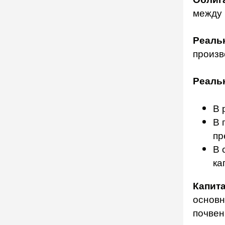
между 
Реаль
произв
Реаль
В 
В 
пр
В 
ка
Капит
основн
почвен