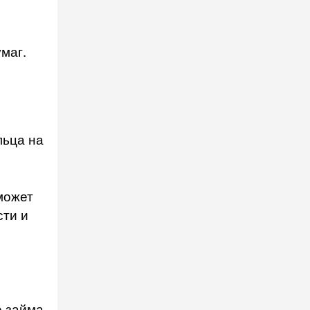
маг.
льца на
может
сти и
е займа