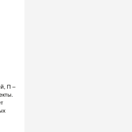
й, П –
екты.
ет
ых