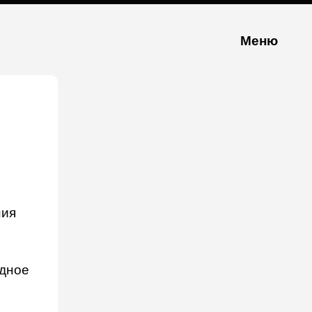
Меню
ния
одное