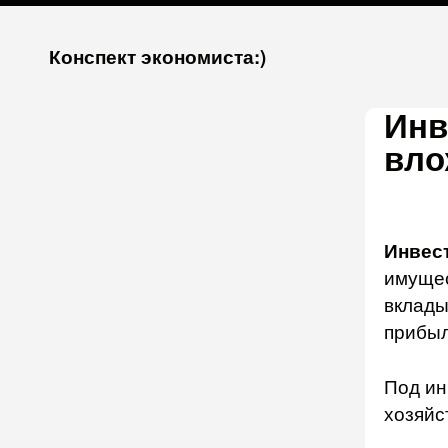
К
Конспект экономиста:)
запсии
Инв
вло
Инвес
имущес
вклады
прибыл
Под ин
хозяйс