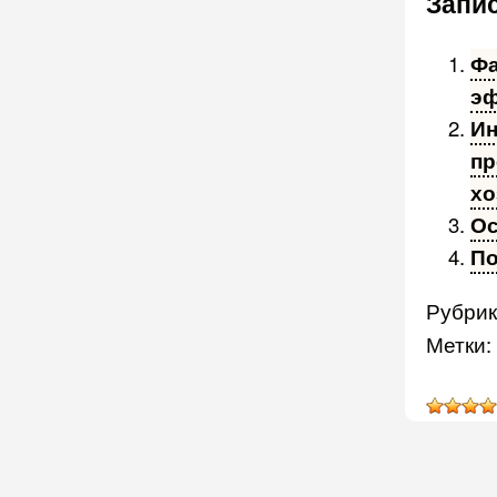
Запис
Фа
эф
Ин
пр
хо
Ос
По
Рубрик
Метки: