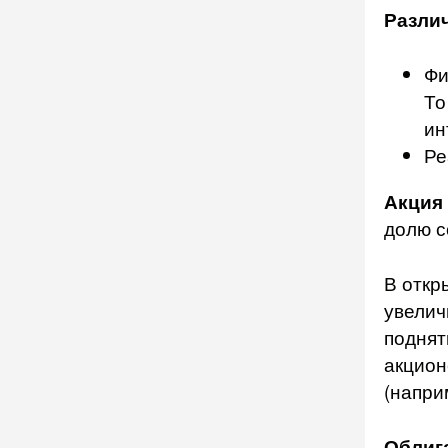
Разли
Фи
То
ин
Ре
Акция
долю с
В откр
увелич
поднят
акцион
(напри
Облиг