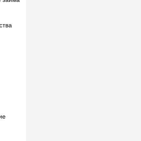
ства
ие