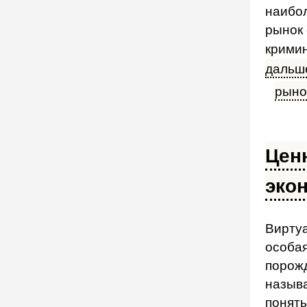
наибо
рынок 
крими
дальше
рыно
Цен
эко
Виртуа
особая
порож
назыв
понять