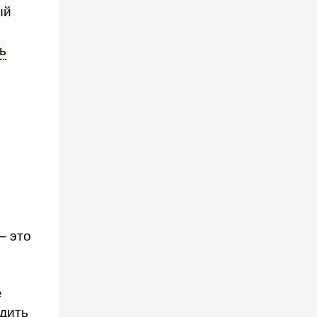
ый
ь
— это
е
едить