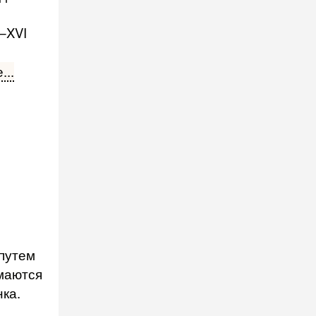
—XVI
,
...
 путем
маются
ка.