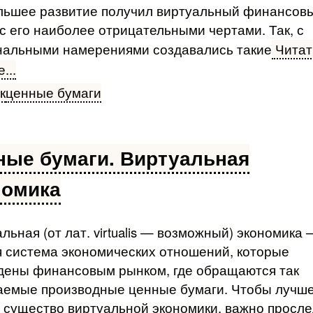
льшее развитие получил вир­туальный финансов
с его наиболее отрицательными чер­тами. Так, с
нальными намерениями создавались такие
Читат
...
к
ценные бумаги
ные бумаги. Виртуальная
номика
льная (от лат. virtualis — возможный) экономика 
 система экономических от­ношений, которые
дены финансовым рын­ком, где обращаются так
аемые производные ценные бумаги. Чтобы лучш
 существо виртуальной экономики, важно просл