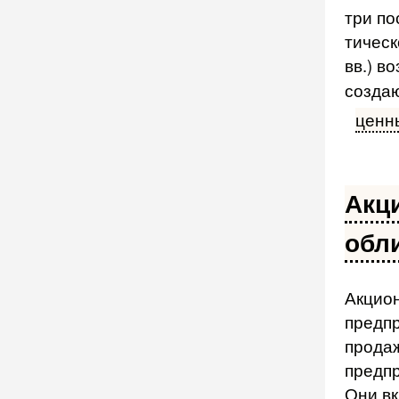
три по
тическ
вв.) в
созда
ценн
Акц
обл
Акцио
предпр
прода
предпр
Они вк