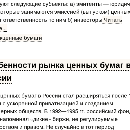
вуют следующие субъекты: а) эмитенты — юриди
которые занимаются эмисси­ей (выпуском) ценны
т ответственность по ним б) инвесторы
Читать
...
к
ценные бумаги
бенности рынка ценных бумаг 
сии
ценных бумаг в России стал расширяться после 1
и с ускоренной приватизацией и созданием
ерных обществ. В 1992—1995 гг. российский фо
напоминал «дикие» биржи, не регулируемые
рством и пра­вом. Не случайно в тот период