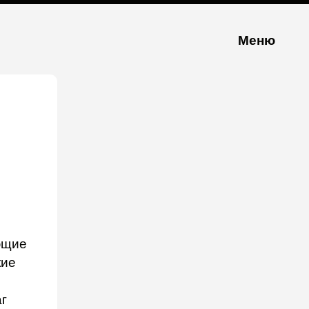
Меню
ющие
кие
г