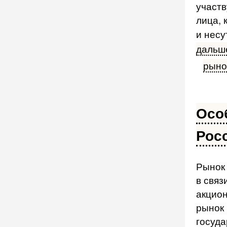
участ
лица, 
и несу
дальше
рыно
Осо
Рос
Рынок 
в связ
акцион
рынок 
госуда