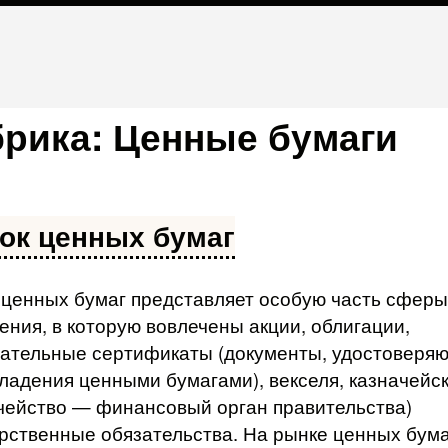
брика:
Ценные бумаги
ок ценных бумаг
 ценных бумаг представляет особую часть сферы
ния, в которую вовлечены акции, облигации,
ательные сертификаты (доку­менты, удостоверя
ладения ценными бумагами), век­селя, казначейс
чейство — финансовый орган прави­тельства)
рственные обязательства. На рынке ценных бума