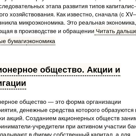
следовательных этапа развития типов капиталис­
ого хозяйствования. Как известно, сначала (с XV
озникла микроэкономика. Это реальная экономика
ющая в производстве и обращении
Читать дальше
ые бумаги
экономика
ионерное общество. Акции и
игации
нерное общество — это форма организации
иятия, денежные средства которого образуются
жи акций. Созданием акционерных обществ зани
иниматели-учредители при активном участии бан
ладыва­ют в фирму собственный капитал, а для