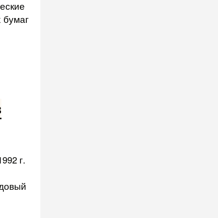
ческие
х бумаг
в
992 г.
ндовый